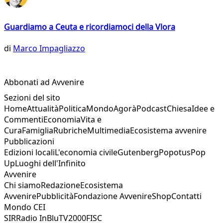
Guardiamo a Ceuta e ricordiamoci della Vlora
di
Marco Impagliazzo
Abbonati ad Avvenire
Sezioni del sito
Home
Attualità
Politica
Mondo
Agorà
Podcast
Chiesa
Idee e
Commenti
Economia
Vita e
Cura
Famiglia
Rubriche
Multimedia
Ecosistema avvenire
Pubblicazioni
Edizioni locali
L'economia civile
Gutenberg
Popotus
Pop
Up
Luoghi dell'Infinito
Avvenire
Chi siamo
Redazione
Ecosistema
Avvenire
Pubblicità
Fondazione Avvenire
Shop
Contatti
Mondo CEI
SIR
Radio InBlu
TV2000
FISC