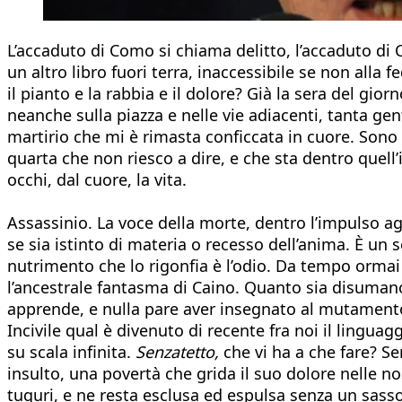
L’accaduto di Como si chiama delitto, l’accaduto di 
un altro libro fuori terra, inaccessibile se non all
il pianto e la rabbia e il dolore? Già la sera del gior
neanche sulla piazza e nelle vie adiacenti, tanta gen
martirio che mi è rimasta conficcata in cuore. Sono a
quarta che non riesco a dire, e che sta dentro quell’
occhi, dal cuore, la vita.
Assassinio. La voce della morte, dentro l’impulso a
se sia istinto di materia o recesso dell’anima. È un 
nutrimento che lo rigonfia è l’odio. Da tempo orma
l’ancestrale fantasma di Caino. Quanto sia disumano 
apprende, e nulla pare aver insegnato al mutament
Incivile qual è divenuto di recente fra noi il linguagg
su scala infinita.
Senzatetto,
che vi ha a che fare? Se
insulto, una povertà che grida il suo dolore nelle nost
tuguri, e ne resta esclusa ed espulsa senza un sasso 