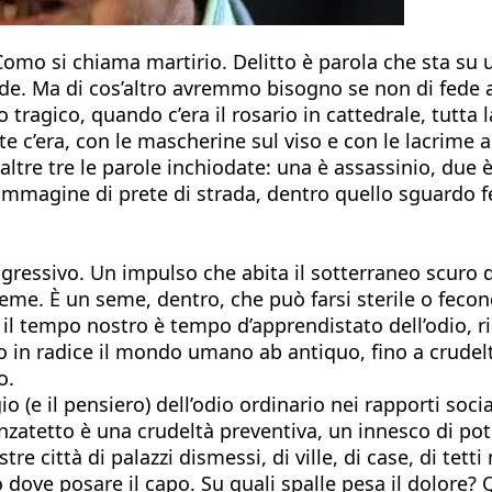
Como si chiama martirio. Delitto è parola che sta su u
a fede. Ma di cos’altro avremmo bisogno se non di fede
no tragico, quando c’era il rosario in cattedrale, tutta 
te c’era, con le mascherine sul viso e con le lacrime a
ltre tre le parole inchiodate: una è assassinio, due è 
immagine di prete di strada, dentro quello sguardo feli
ggressivo. Un impulso che abita il sotterraneo scuro
seme. È un seme, dentro, che può farsi sterile o fecon
i il tempo nostro è tempo d’apprendistato dell’odio,
in radice il mondo umano ab antiquo, fino a crudeltà 
o.
io (e il pensiero) dell’odio ordinario nei rapporti soci
nzatetto è una crudeltà preventiva, un innesco di pot
re città di palazzi dismessi, di ville, di case, di tetti
dove posare il capo. Su quali spalle pesa il dolore? Qu