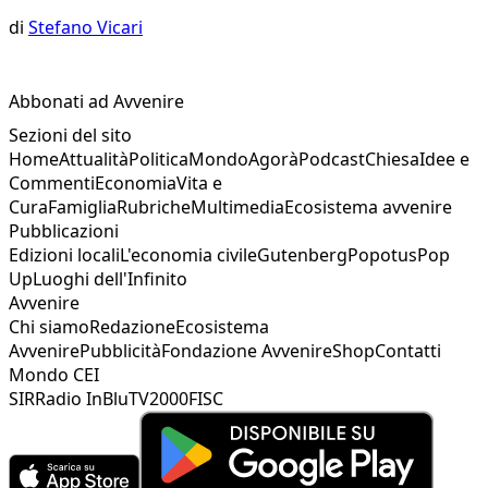
di
Stefano Vicari
Abbonati ad Avvenire
Sezioni del sito
Home
Attualità
Politica
Mondo
Agorà
Podcast
Chiesa
Idee e
Commenti
Economia
Vita e
Cura
Famiglia
Rubriche
Multimedia
Ecosistema avvenire
Pubblicazioni
Edizioni locali
L'economia civile
Gutenberg
Popotus
Pop
Up
Luoghi dell'Infinito
Avvenire
Chi siamo
Redazione
Ecosistema
Avvenire
Pubblicità
Fondazione Avvenire
Shop
Contatti
Mondo CEI
SIR
Radio InBlu
TV2000
FISC