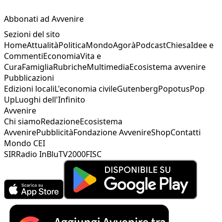
Abbonati ad Avvenire
Sezioni del sito
Home
Attualità
Politica
Mondo
Agorà
Podcast
Chiesa
Idee e
Commenti
Economia
Vita e
Cura
Famiglia
Rubriche
Multimedia
Ecosistema avvenire
Pubblicazioni
Edizioni locali
L'economia civile
Gutenberg
Popotus
Pop
Up
Luoghi dell'Infinito
Avvenire
Chi siamo
Redazione
Ecosistema
Avvenire
Pubblicità
Fondazione Avvenire
Shop
Contatti
Mondo CEI
SIR
Radio InBlu
TV2000
FISC