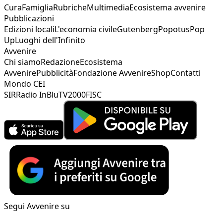
Cura
Famiglia
Rubriche
Multimedia
Ecosistema avvenire
Pubblicazioni
Edizioni locali
L'economia civile
Gutenberg
Popotus
Pop
Up
Luoghi dell'Infinito
Avvenire
Chi siamo
Redazione
Ecosistema
Avvenire
Pubblicità
Fondazione Avvenire
Shop
Contatti
Mondo CEI
SIR
Radio InBlu
TV2000
FISC
Segui Avvenire su