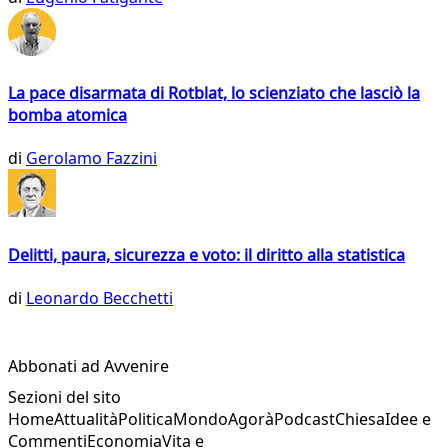
La pace disarmata di Rotblat, lo scienziato che lasciò la
bomba atomica
di
Gerolamo Fazzini
Delitti, paura, sicurezza e voto: il diritto alla statistica
di
Leonardo Becchetti
Abbonati ad Avvenire
Sezioni del sito
Home
Attualità
Politica
Mondo
Agorà
Podcast
Chiesa
Idee e
Commenti
Economia
Vita e