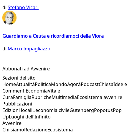
di
Stefano Vicari
Guardiamo a Ceuta e ricordiamoci della Vlora
di
Marco Impagliazzo
Abbonati ad Avvenire
Sezioni del sito
Home
Attualità
Politica
Mondo
Agorà
Podcast
Chiesa
Idee e
Commenti
Economia
Vita e
Cura
Famiglia
Rubriche
Multimedia
Ecosistema avvenire
Pubblicazioni
Edizioni locali
L'economia civile
Gutenberg
Popotus
Pop
Up
Luoghi dell'Infinito
Avvenire
Chi siamo
Redazione
Ecosistema