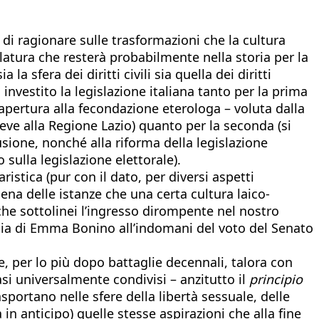
di ragionare sulle trasformazioni che la cultura
slatura che resterà probabilmente nella storia per la
a sfera dei diritti civili sia quella dei diritti
 investito la legislazione italiana tanto per la prima
 l’apertura alla fecondazione eterologa – voluta dalla
deve alla Regione Lazio) quanto per la seconda (si
clusione, nonché alla riforma della legislazione
to sulla legislazione elettorale).
aristica (pur con il dato, per diversi aspetti
piena delle istanze che una certa cultura laico-
che sottolinei l’ingresso dirompente nel nostro
ioia di Emma Bonino all’indomani del voto del Senato
e, per lo più dopo battaglie decennali, talora con
si universalmente condivisi – anzitutto il
principio
asportano nelle sfere della libertà sessuale, delle
n anticipo) quelle stesse aspirazioni che alla fine