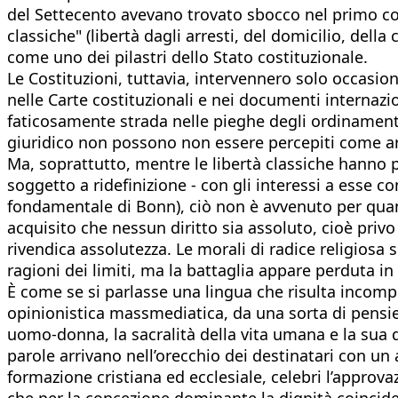
del Settecento avevano trovato sbocco nel primo cost
classiche" (libertà dagli arresti, del domicilio, della
come uno dei pilastri dello Stato costituzionale.
Le Costituzioni, tuttavia, intervennero solo occasion
nelle Carte costituzionali e nei documenti internaz
faticosamente strada nelle pieghe degli ordinamenti,
giuridico non possono non essere percepiti come arb
Ma, soprattutto, mentre le libertà classiche hanno 
soggetto a ridefinizione - con gli interessi a esse cont
fondamentale di Bonn), ciò non è avvenuto per quanto
acquisito che nessun diritto sia assoluto, cioè privo d
rivendica assolutezza. Le morali di radice religiosa s
ragioni dei limiti, ma la battaglia appare perduta in
È come se si parlasse una lingua che risulta incompr
opinionistica massmediatica, da una sorta di pensier
uomo-donna, la sacralità della vita umana e la sua 
parole arrivano nell’orecchio dei destinatari con un
formazione cristiana ed ecclesiale, celebri l’approv
che per la concezione dominante la dignità coincid