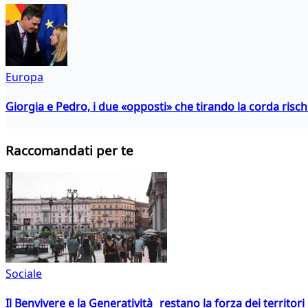
Europa
Giorgia e Pedro, i due «opposti» che tirando la corda risc
Raccomandati per te
Sociale
Il Benvivere e la Generatività restano la forza dei territori