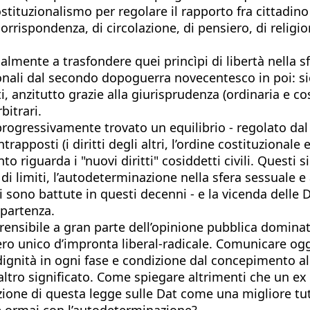
ituzionalismo per regolare il rapporto fra cittadino 
 corrispondenza, di circolazione, di pensiero, di religio
almente a trasfondere quei princìpi di libertà nella sf
ionali dal secondo dopoguerra novecentesco in poi: si
 anzitutto grazie alla giurisprudenza (ordinaria e cos
itrari.
progressivamente trovato un equilibrio - regolato dal
rapposti (i diritti degli altri, l’ordine costituzionale 
 riguarda i "nuovi diritti" cosiddetti civili. Questi
i limiti, l’autodeterminazione nella sfera sessuale e al
i sono battute in questi decenni - e la vicenda delle D
 partenza.
ensibile a gran parte dell’opinione pubblica dominata
o unico d’impronta liberal-radicale. Comunicare oggi 
dignità in ogni fase e condizione dal concepimento a
 altro significato. Come spiegare altrimenti che un e
azione di questa legge sulle Dat come una migliore tut
e ormai con l’autodeterminazione?