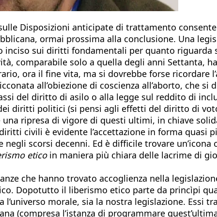
sulle Disposizioni anticipate di trattamento consente 
epubblicana, ormai prossima alla conclusione. Una legi
inciso sui diritti fondamentali per quanto riguarda sia l
vità, comparabile solo a quella degli anni Settanta, ha
rario, ora il fine vita, ma si dovrebbe forse ricordare
cconata all’obiezione di coscienza all’aborto, che si 
assi del diritto di asilo o alla legge sul reddito di in
 diritti politici (si pensi agli effetti del diritto di vo
e una ripresa di vigore di questi ultimi, in chiave solid
diritti civili è evidente l’accettazione in forma quasi 
egli scorsi decenni. Ed è difficile trovare un’icona 
erismo etico
in maniera più chiara delle lacrime di g
stanze che hanno trovato accoglienza nella legislazion
co. Dopotutto il liberismo etico parte da princìpi qua
 l’universo morale, sia la nostra legislazione. Essi tr
mana (compresa l’istanza di programmare quest’ultima i