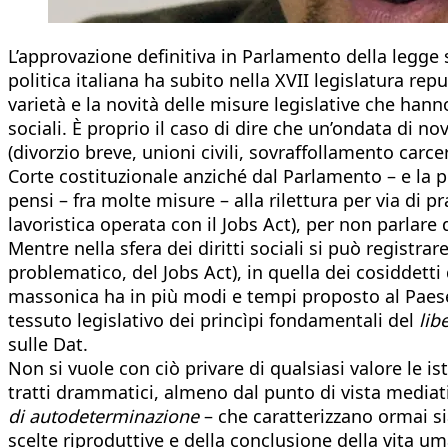
L’approvazione definitiva in Parlamento della legge 
politica italiana ha subito nella XVII legislatura r
varietà e la novità delle misure legislative che hanno 
sociali. È proprio il caso di dire che un’ondata di no
(divorzio breve, unioni civili, sovraffollamento carce
Corte costituzionale anziché dal Parlamento – e la pi
pensi – fra molte misure – alla rilettura per via di pr
lavoristica operata con il Jobs Act), per non parlare dei
Mentre nella sfera dei diritti sociali si può registrar
problematico, del Jobs Act), in quella dei cosiddetti 
massonica ha in più modi e tempi proposto al Paese n
tessuto legislativo dei princìpi fondamentali del
lib
sulle Dat.
Non si vuole con ciò privare di qualsiasi valore le i
tratti drammatici, almeno dal punto di vista mediati
di autodeterminazione
– che caratterizzano ormai sia
scelte riproduttive e della conclusione della vita u