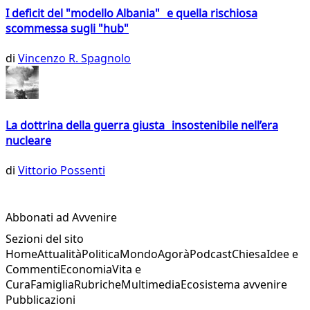
I deficit del "modello Albania" e quella rischiosa
scommessa sugli "hub"
di
Vincenzo R. Spagnolo
La dottrina della guerra giusta insostenibile nell’era
nucleare
di
Vittorio Possenti
Abbonati ad Avvenire
Sezioni del sito
Home
Attualità
Politica
Mondo
Agorà
Podcast
Chiesa
Idee e
Commenti
Economia
Vita e
Cura
Famiglia
Rubriche
Multimedia
Ecosistema avvenire
Pubblicazioni