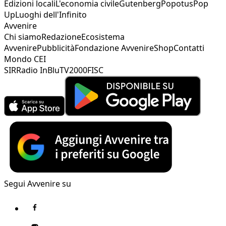
Edizioni locali
L'economia civile
Gutenberg
Popotus
Pop
Up
Luoghi dell'Infinito
Avvenire
Chi siamo
Redazione
Ecosistema
Avvenire
Pubblicità
Fondazione Avvenire
Shop
Contatti
Mondo CEI
SIR
Radio InBlu
TV2000
FISC
Segui Avvenire su