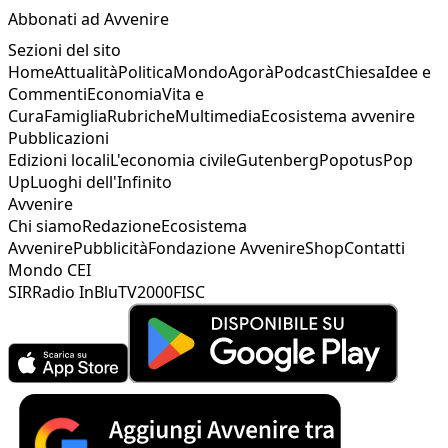
Abbonati ad Avvenire
Sezioni del sito
Home
Attualità
Politica
Mondo
Agorà
Podcast
Chiesa
Idee e
Commenti
Economia
Vita e
Cura
Famiglia
Rubriche
Multimedia
Ecosistema avvenire
Pubblicazioni
Edizioni locali
L'economia civile
Gutenberg
Popotus
Pop
Up
Luoghi dell'Infinito
Avvenire
Chi siamo
Redazione
Ecosistema
Avvenire
Pubblicità
Fondazione Avvenire
Shop
Contatti
Mondo CEI
SIR
Radio InBlu
TV2000
FISC