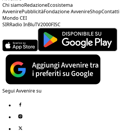
Chi siamo
Redazione
Ecosistema
Avvenire
Pubblicità
Fondazione Avvenire
Shop
Contatti
Mondo CEI
SIR
Radio InBlu
TV2000
FISC
Segui Avvenire su