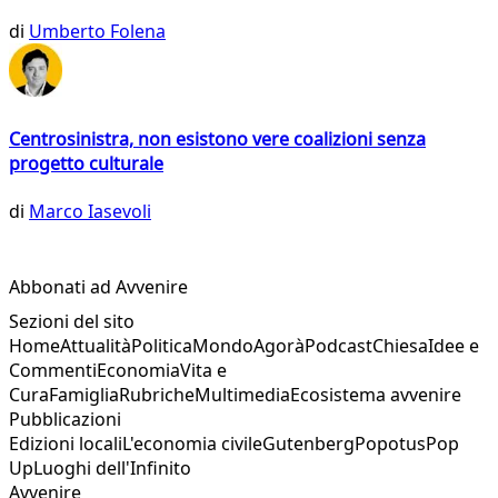
di
Umberto Folena
Centrosinistra, non esistono vere coalizioni senza
progetto culturale
di
Marco Iasevoli
Abbonati ad Avvenire
Sezioni del sito
Home
Attualità
Politica
Mondo
Agorà
Podcast
Chiesa
Idee e
Commenti
Economia
Vita e
Cura
Famiglia
Rubriche
Multimedia
Ecosistema avvenire
Pubblicazioni
Edizioni locali
L'economia civile
Gutenberg
Popotus
Pop
Up
Luoghi dell'Infinito
Avvenire