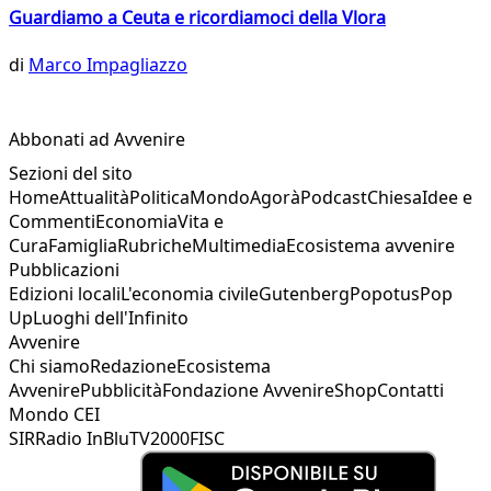
Guardiamo a Ceuta e ricordiamoci della Vlora
di
Marco Impagliazzo
Abbonati ad Avvenire
Sezioni del sito
Home
Attualità
Politica
Mondo
Agorà
Podcast
Chiesa
Idee e
Commenti
Economia
Vita e
Cura
Famiglia
Rubriche
Multimedia
Ecosistema avvenire
Pubblicazioni
Edizioni locali
L'economia civile
Gutenberg
Popotus
Pop
Up
Luoghi dell'Infinito
Avvenire
Chi siamo
Redazione
Ecosistema
Avvenire
Pubblicità
Fondazione Avvenire
Shop
Contatti
Mondo CEI
SIR
Radio InBlu
TV2000
FISC