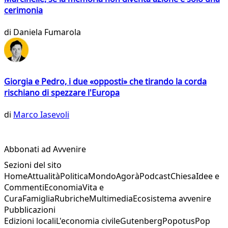
cerimonia
di
Daniela Fumarola
Giorgia e Pedro, i due «opposti» che tirando la corda
rischiano di spezzare l'Europa
di
Marco Iasevoli
Abbonati ad Avvenire
Sezioni del sito
Home
Attualità
Politica
Mondo
Agorà
Podcast
Chiesa
Idee e
Commenti
Economia
Vita e
Cura
Famiglia
Rubriche
Multimedia
Ecosistema avvenire
Pubblicazioni
Edizioni locali
L'economia civile
Gutenberg
Popotus
Pop