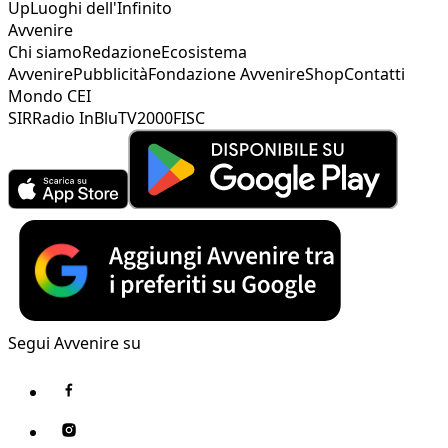
Up
Luoghi dell'Infinito
Avvenire
Chi siamo
Redazione
Ecosistema
Avvenire
Pubblicità
Fondazione Avvenire
Shop
Contatti
Mondo CEI
SIR
Radio InBlu
TV2000
FISC
Segui Avvenire su