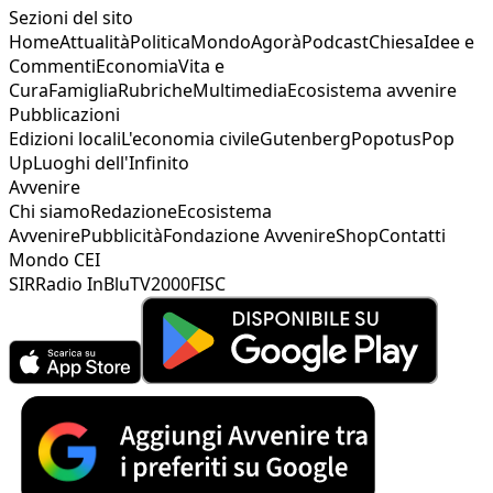
Sezioni del sito
Home
Attualità
Politica
Mondo
Agorà
Podcast
Chiesa
Idee e
Commenti
Economia
Vita e
Cura
Famiglia
Rubriche
Multimedia
Ecosistema avvenire
Pubblicazioni
Edizioni locali
L'economia civile
Gutenberg
Popotus
Pop
Up
Luoghi dell'Infinito
Avvenire
Chi siamo
Redazione
Ecosistema
Avvenire
Pubblicità
Fondazione Avvenire
Shop
Contatti
Mondo CEI
SIR
Radio InBlu
TV2000
FISC