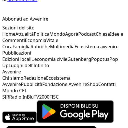
Abbonati ad Avvenire
Sezioni del sito
Home
Attualità
Politica
Mondo
Agorà
Podcast
Chiesa
Idee e
Commenti
Economia
Vita e
Cura
Famiglia
Rubriche
Multimedia
Ecosistema avvenire
Pubblicazioni
Edizioni locali
L'economia civile
Gutenberg
Popotus
Pop
Up
Luoghi dell'Infinito
Avvenire
Chi siamo
Redazione
Ecosistema
Avvenire
Pubblicità
Fondazione Avvenire
Shop
Contatti
Mondo CEI
SIR
Radio InBlu
TV2000
FISC