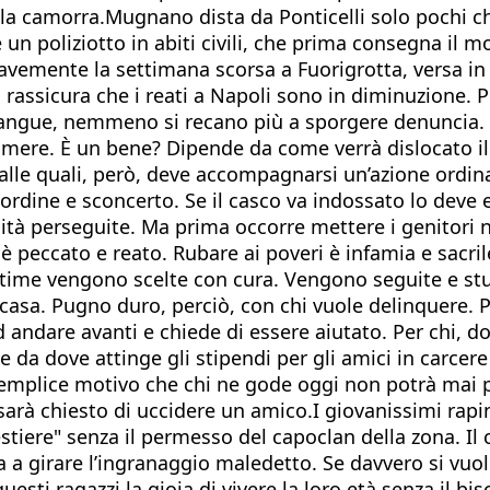
la camorra.Mugnano dista da Ponticelli solo pochi ch
 poliziotto in abiti civili, che prima consegna il mo
ravemente la settimana scorsa a Fuorigrotta, versa in 
 rassicura che i reati a Napoli sono in diminuzione. P
angue, nemmeno si recano più a sporgere denuncia. "
elecamere. È un bene? Dipende da come verrà dislocato
alle quali, però, deve accompagnarsi un’azione ordina
rdine e sconcerto. Se il casco va indossato lo deve 
ità perseguite. Ma prima occorre mettere i genitori ne
è peccato e reato. Rubare ai poveri è infamia e sacril
vittime vengono scelte con cura. Vengono seguite e stu
asa. Pugno duro, perciò, con chi vuole delinquere. Pen
 andare avanti e chiede di essere aiutato. Per chi, do
da dove attinge gli stipendi per gli amici in carcere
 semplice motivo che chi ne gode oggi non potrà mai p
rà chiesto di uccidere un amico.I giovanissimi rapi
tiere" senza il permesso del capoclan della zona. Il 
ia a girare l’ingranaggio maledetto. Se davvero si vuol
uesti ragazzi la gioia di vivere la loro età senza il b