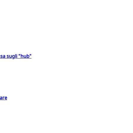
sa sugli "hub"
eare