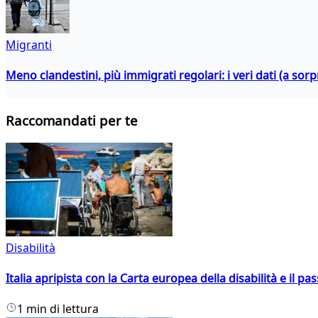
Migranti
Meno clandestini, più immigrati regolari: i veri dati (a so
Raccomandati per te
Disabilità
Italia apripista con la Carta europea della disabilità e il pa
1 min di lettura