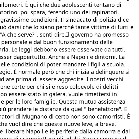
ilometri. È qui che due adolescenti tentano di
torino, poi spara, ferendo uno dei rapinatori.
gravissime condizioni. Il sindacato di polizia dice
uò darsi che lo siano perché tante vittime di furti e
A che serve?", senti dire.Il governo ha promesso
 il personale e dal buon funzionamento delle
ria. Le leggi debbono essere osservate da tutti.
esser dappertutto. Anche a Napoli e dintorni. La
lle condizioni di poter mandare i figli a scuola.
egio. È normale però che chi inizia a delinquere si
diate prima di essere aggredite. I nostri vecchi
e certe per chi si è reso colpevole di delitti
po essere stato in galera, vuole rimettersi in
 e per le loro famiglie. Questa mutua assistenza,
iù prendere le distanze da quel " benefattore". E
natori di Mugnano di certo non sono camorristi. È
che vuol dire che queste nuove leve, a breve,
e liberare Napoli e le periferie dalla camorra e dai
isogno di scimmiottare gli adulti. Senza sognare di