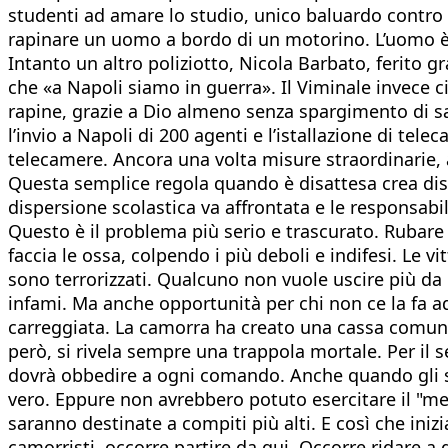
studenti ad amare lo studio, unico baluardo contro 
rapinare un uomo a bordo di un motorino. L’uomo è un
Intanto un altro poliziotto, Nicola Barbato, ferito g
che «a Napoli siamo in guerra». Il Viminale invece ci
rapine, grazie a Dio almeno senza spargimento di s
l’invio a Napoli di 200 agenti e l’istallazione di t
telecamere. Ancora una volta misure straordinarie, 
Questa semplice regola quando è disattesa crea diso
dispersione scolastica va affrontata e le responsabil
Questo è il problema più serio e trascurato. Rubare 
faccia le ossa, colpendo i più deboli e indifesi. Le 
sono terrorizzati. Qualcuno non vuole uscire più da c
infami. Ma anche opportunità per chi non ce la fa ad
carreggiata. La camorra ha creato una cassa comune 
però, si rivela sempre una trappola mortale. Per il
dovrà obbedire a ogni comando. Anche quando gli sa
vero. Eppure non avrebbero potuto esercitare il "mes
saranno destinate a compiti più alti. E così che iniz
camorristi, occorre partire da qui. Occorre ridare a q