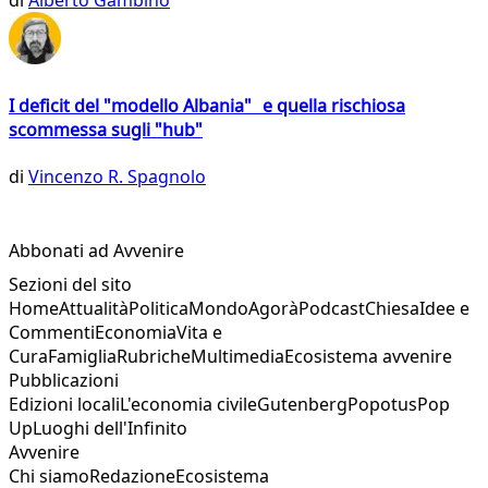
di
Alberto Gambino
I deficit del "modello Albania" e quella rischiosa
scommessa sugli "hub"
di
Vincenzo R. Spagnolo
Abbonati ad Avvenire
Sezioni del sito
Home
Attualità
Politica
Mondo
Agorà
Podcast
Chiesa
Idee e
Commenti
Economia
Vita e
Cura
Famiglia
Rubriche
Multimedia
Ecosistema avvenire
Pubblicazioni
Edizioni locali
L'economia civile
Gutenberg
Popotus
Pop
Up
Luoghi dell'Infinito
Avvenire
Chi siamo
Redazione
Ecosistema