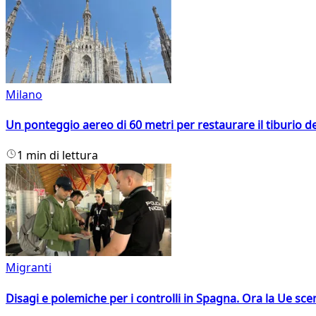
Milano
Un ponteggio aereo di 60 metri per restaurare il tiburio 
1 min di lettura
Migranti
Disagi e polemiche per i controlli in Spagna. Ora la Ue 