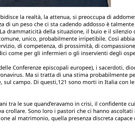
bidisce la realtà, la attenua, si preoccupa di addom
 di un peso che ci sta cadendo addosso è talmente d
. La drammaticità della situazione, il buio e il silen
l comune, unico, probabilmente irripetibile. Così ab
 servizio, di competenza, di prossimità, di compassione
i come per gli infermieri o gli inservienti degli osped
elle Conferenze episcopali europee), i sacerdoti, dioc
onavirus. Ma si tratta di una stima probabilmente per
re, sul campo. Di questi,121 sono morti in Italia con 
ani tra le sue quand’eravamo in crisi, il confidente cui 
 crollare. Sono loro i pastori che ci hanno ascoltati
one al matrimonio, quella presenza discreta capace di