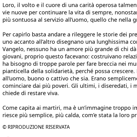
Loro, il volto e il cuore di una carità operosa tal
vie nuove per continuare la vita di sempre, nonosta
più sontuosa al servizio all’uomo, quello che nella 
Per capirlo basta andare a rileggere le storie dei pr
uno accanto all’altro disegnano una lunghissima coro
Vangelo, nessuno ha un amore più grande di chi dà la
giovani, proprio questo facevano: costruivano relazi
ha bisogno di troppe parole per fare breccia nei mur
pianticella della solidarietà, perché possa crescere
all’uomo, buono o cattivo che sia. Erano semplicement
cominciare dai più poveri. Gli ultimi, i diseredati, i
chiede di restare viva.
Come capita ai martiri, ma è un’immagine troppo im
riesce più semplice, più calda, com’e stata la loro p
© RIPRODUZIONE RISERVATA