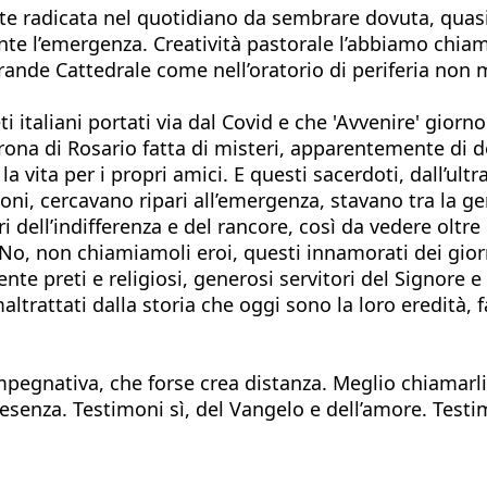
mente radicata nel quotidiano da sembrare dovuta, qua
nte l’emergenza. Creatività pastorale l’abbiamo chi
grande Cattedrale come nell’oratorio di periferia non
eti italiani portati via dal Covid e che 'Avvenire' gio
na di Rosario fatta di misteri, apparentemente di dol
 vita per i propri amici. E questi sacerdoti, dall’ult
oni, cercavano ripari all’emergenza, stavano tra la ge
i dell’indifferenza e del rancore, così da vedere oltr
. No, non chiamiamoli eroi, questi innamorati dei gior
e preti e religiosi, generosi servitori del Signore e 
 maltrattati dalla storia che oggi sono la loro eredità,
pegnativa, che forse crea distanza. Meglio chiamarli
resenza. Testimoni sì, del Vangelo e dell’amore. Testim