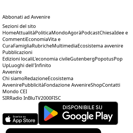
Abbonati ad Avvenire
Sezioni del sito
Home
Attualità
Politica
Mondo
Agorà
Podcast
Chiesa
Idee e
Commenti
Economia
Vita e
Cura
Famiglia
Rubriche
Multimedia
Ecosistema avvenire
Pubblicazioni
Edizioni locali
L'economia civile
Gutenberg
Popotus
Pop
Up
Luoghi dell'Infinito
Avvenire
Chi siamo
Redazione
Ecosistema
Avvenire
Pubblicità
Fondazione Avvenire
Shop
Contatti
Mondo CEI
SIR
Radio InBlu
TV2000
FISC