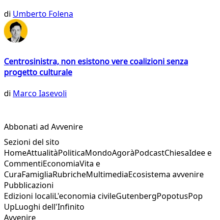
di
Umberto Folena
Centrosinistra, non esistono vere coalizioni senza
progetto culturale
di
Marco Iasevoli
Abbonati ad Avvenire
Sezioni del sito
Home
Attualità
Politica
Mondo
Agorà
Podcast
Chiesa
Idee e
Commenti
Economia
Vita e
Cura
Famiglia
Rubriche
Multimedia
Ecosistema avvenire
Pubblicazioni
Edizioni locali
L'economia civile
Gutenberg
Popotus
Pop
Up
Luoghi dell'Infinito
Avvenire