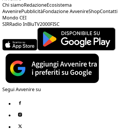
Chi siamo
Redazione
Ecosistema
Avvenire
Pubblicità
Fondazione Avvenire
Shop
Contatti
Mondo CEI
SIR
Radio InBlu
TV2000
FISC
Segui Avvenire su