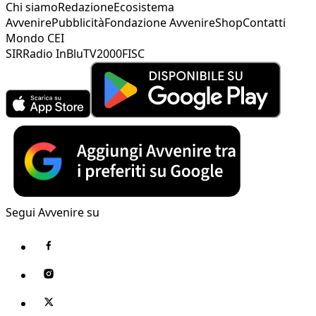
Chi siamo
Redazione
Ecosistema
Avvenire
Pubblicità
Fondazione Avvenire
Shop
Contatti
Mondo CEI
SIR
Radio InBlu
TV2000
FISC
Segui Avvenire su