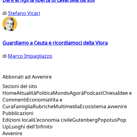
Dare ai figli la libertà di cavarsela da soli
di
Stefano Vicari
Guardiamo a Ceuta e ricordiamoci della Vlora
di
Marco Impagliazzo
Abbonati ad Avvenire
Sezioni del sito
Home
Attualità
Politica
Mondo
Agorà
Podcast
Chiesa
Idee e
Commenti
Economia
Vita e
Cura
Famiglia
Rubriche
Multimedia
Ecosistema avvenire
Pubblicazioni
Edizioni locali
L'economia civile
Gutenberg
Popotus
Pop
Up
Luoghi dell'Infinito
Avvenire