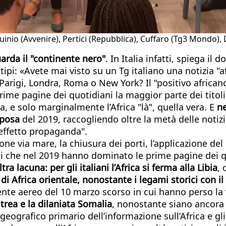
inio (Avvenire), Pertici (Repubblica), Cuffaro (Tg3 Mondo), D
uarda il "continente nero"
. In Italia infatti, spiega il 
ipi: «Avete mai visto su un Tg italiano una notizia "a
da Parigi, Londra, Roma o New York? Il "positivo africa
ime pagine dei quotidiani la maggior parte dei titoli 
a, e solo marginalmente l’Africa "là", quella vera. E
ne
rposa
del 2019, raccogliendo oltre la metà delle notizie
"effetto propaganda".
one via mare, la chiusura dei porti, l’applicazione del
oni che nel 2019 hanno dominato le prime pagine dei qu
ltra lacuna: per gli italiani l’Africa si ferma alla Libia
,
i Africa orientale, nonostante i legami storici con i
cidente aereo del 10 marzo scorso in cui hanno perso la
itrea e la dilaniata Somalia
, nonostante siano ancora 
geografico primario dell’informazione sull’Africa e gli