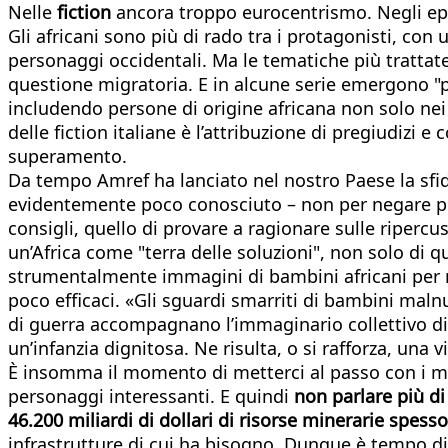
Nelle
fiction
ancora troppo eurocentrismo. Negli epis
Gli africani sono più di rado tra i protagonisti, co
personaggi occidentali. Ma le tematiche più trattate 
questione migratoria. E in alcune serie emergono "pr
includendo persone di origine africana non solo nei 
delle fiction italiane è l’attribuzione di pregiudizi
superamento.
Da tempo Amref ha lanciato nel nostro Paese la sfida
evidentemente poco conosciuto – non per negare proble
consigli, quello di provare a ragionare sulle ripercu
un’Africa come "terra delle soluzioni", non solo di qu
strumentalmente immagini di bambini africani per no
poco efficaci. «Gli sguardi smarriti di bambini malnu
di guerra accompagnano l’immaginario collettivo di un
un’infanzia dignitosa. Ne risulta, o si rafforza, una 
È insomma il momento di metterci al passo con i med
personaggi interessanti. E quindi
non parlare più di
46.200 miliardi di dollari di risorse minerarie spes
infrastrutture di cui ha bisogno. Dunque è tempo di 