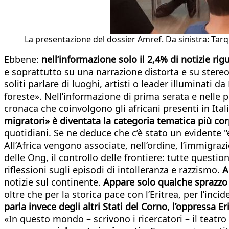
La presentazione del dossier Amref. Da sinistra: Tarqu
Ebbene:
nell’informazione solo il 2,4% di notizie rig
e soprattutto su una narrazione distorta e su stereot
soliti parlare di luoghi, artisti o leader illuminati 
foreste». Nell’informazione di prima serata e nelle pr
cronaca che coinvolgono gli africani presenti in Itali
migratori» è diventata la categoria tematica più co
quotidiani. Se ne deduce che c’è stato un evidente 
All’Africa vengono associate, nell’ordine, l’immigrazi
delle Ong, il controllo delle frontiere: tutte questi
riflessioni sugli episodi di intolleranza e razzismo.
A
notizie sul continente.
Appare solo qualche sprazzo d
oltre che per la storica pace con l’Eritrea, per l’in
parla invece degli altri Stati del Corno, l’oppressa Er
«In questo mondo – scrivono i ricercatori – il teatro 