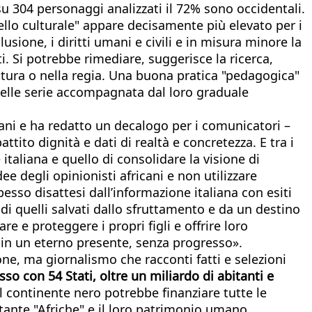
u 304 personaggi analizzati il 72% sono occidentali.
ello culturale" appare decisamente più elevato per i
usione, i diritti umani e civili e in misura minore la
. Si potrebbe rimediare, suggerisce la ricerca,
ittura o nella regia. Una buona pratica "pedagogica"
) delle serie accompagnata dal loro graduale
cani e ha redatto un decalogo per i comunicatori –
ito dignità e dati di realtà e concretezza. E tra i
italiana e quello di consolidare la visione di
dee degli opinionisti africani e non utilizzare
sso disattesi dall’informazione italiana con esiti
 di quelli salvati dallo sfruttamento e da un destino
e e proteggere i propri figli e offrire loro
to in un eterno presente, senza progresso».
ne, ma giornalismo che racconti fatti e selezioni
so con 54 Stati, oltre un miliardo di abitanti e
l continente nero potrebbe finanziare tutte le
tante "Afriche" e il loro patrimonio umano.