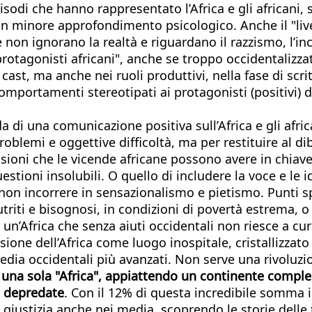
odi che hanno rappresentato l’Africa e gli africani, s
n un minore approfondimento psicologico. Anche il "liv
non ignorano la realtà e riguardano il razzismo, l’incl
otagonisti africani", anche se troppo occidentalizzati
cast, ma anche nei ruoli produttivi, nella fase di scr
 e comportamenti stereotipati ai protagonisti (positivi
 di una comunicazione positiva sull’Africa e gli afri
mi e oggettive difficoltà, ma per restituire al dibatt
ssioni che le vicende africane possono avere in chiave 
estioni insolubili. O quello di includere la voce e le i
n incorrere in sensazionalismo e pietismo. Punti spe
triti e bisognosi, in condizioni di povertà estrema, o
’Africa che senza aiuti occidentali non riesce a curar
visione dell’Africa come luogo inospitale, cristallizza
ia occidentali più avanzati. Non serve una rivoluzio
 una sola "Africa", appiattendo un continente comples
so depredate
. Con il 12% di questa incredibile somma i
giustizia anche nei media, scoprendo le storie delle 