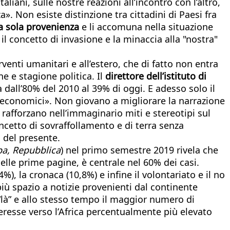
aliani, sulle nostre reazioni all’incontro con l’altro,
za». Non esiste distinzione tra cittadini di Paesi fra
na sola provenienza
e li accomuna nella situazione
l concetto di invasione e la minaccia alla "nostra"
erventi umanitari e all’estero, che di fatto non entra
e e stagione politica. Il
direttore dell’istituto di
 dall’80% del 2010 al 39% di oggi. E adesso solo il
i economici». Non giovano a migliorare la narrazione
e rafforzano nell’immaginario miti e stereotipi sul
ncetto di sovraffollamento e di terra senza
 del presente.
mpa, Repubblica
) nel primo semestre 2019 rivela che
nelle prime pagine, è centrale nel 60% dei casi.
%), la cronaca (10,8%) e infine il volontariato e il no
iù spazio a notizie provenienti dal continente
 “là” e allo stesso tempo il maggior numero di
teresse verso l’Africa percentualmente più elevato