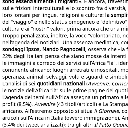
sono essenzialmente i migranti
». E ancora, travestit
sulle frizioni interculturali e lo scontro fra diversit
loro lontani per lingue, religioni e culture:
la sempli
del "viaggio" e nello status omogeneo e "definitivo"
cultura e ai "nostri" valori, prima ancora che una min
Troppo penalizzata, inoltre, la voce "volontariato, non
nell’agenda dei notiziari. Una assenza mediatica, com
sondaggi Ipsos, Nando Pagnocelli
, osserva che «la 
22% degli italiani pensa che siano mosse da intenti
le immagini a corredo dei servizi sull’Africa "là", id
continente africano: luoghi arretrati e inospitali, 
speranza, animali selvaggi, volti e sguardi e simbol
L'analisi di sei
quotidiani nazionali
(
Avvenire, Corrier
le notizie dell’Africa “là” sulle prime pagine dei quo
L’agenda dei temi sull’Africa assegna un primato alle 
profit (8,5%).
Avvenire
(43 titoli/articoli) e La Stam
africano. All’estremo opposto si situa
il Giornale
, c
articoli sull’Africa in Italia (ovvero immigrazione). A
(3,4% dei tweet analizzati); tra gli altri
Il Fatto Quot