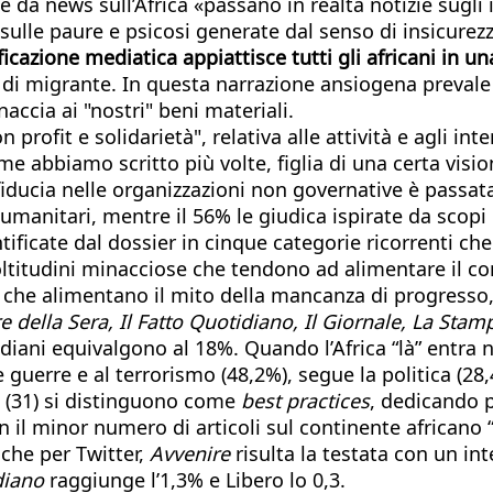
e da news sull’Africa «passano in realtà notizie sugli it
à, sulle paure e psicosi generate dal senso di insicurez
ficazione mediatica appiattisce tutti gli africani in u
 di migrante. In questa narrazione ansiogena prevale i
accia ai "nostri" beni materiali.
 profit e solidarietà", relativa alle attività e agli int
e abbiamo scritto più volte, figlia di una certa vision
fiducia nelle organizzazioni non governative è passata
 umanitari, mentre il 56% le giudica ispirate da scop
entificate dal dossier in cinque categorie ricorrenti ch
moltitudini minacciose che tendono ad alimentare il co
i che alimentano il mito della mancanza di progresso,
e della Sera, Il Fatto Quotidiano, Il Giornale, La Sta
tidiani equivalgono al 18%. Quando l’Africa “là” entra 
guerre e al terrorismo (48,2%), segue la politica (28,4
pa (31) si distinguono come
best practices
, dedicando p
on il minor numero di articoli sul continente africano
nche per Twitter,
Avvenire
risulta la testata con un in
idiano
raggiunge l’1,3% e Libero lo 0,3.