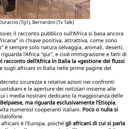
uraccio (Tg1), Bernardini (Tv Talk)
dossier, il racconto pubblico sull’Africa si basa ancora
fricana" in chiave positiva, attrattiva, come sono
no" è sempre solo natura selvaggia, animali, deserti,
riguarda l’Africa "qui", e cioè immigrazione e fatti di
l racconto dell’Africa in Italia la «gestione dei flussi
 sugli africani in Italia nelle prime pagine dei
 decreto sicurezza e relative azioni nei confronti
otidiani e le aperture dei notiziari insieme alle
 cui i media nostrani dedicano la maggioranza delle
l Belpaese, ma riguarda esclusivamente l’Etiopia
,
 vita numerosi cooperanti italiani.
Poco o nulla si
italofone.
 africani è l’Europa, poiché
gli africani di cui si parla