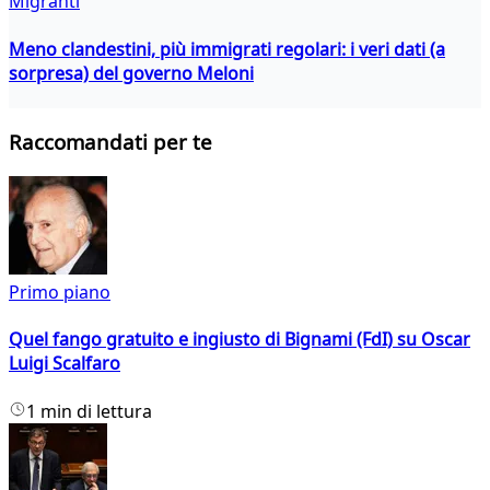
Migranti
Meno clandestini, più immigrati regolari: i veri dati (a
sorpresa) del governo Meloni
Raccomandati per te
Primo piano
Quel fango gratuito e ingiusto di Bignami (FdI) su Oscar
Luigi Scalfaro
1 min di lettura