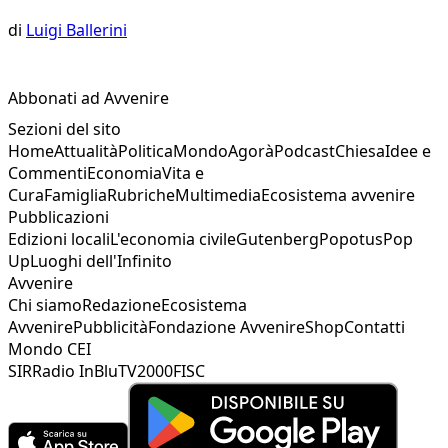
di
Luigi Ballerini
Abbonati ad Avvenire
Sezioni del sito
Home
Attualità
Politica
Mondo
Agorà
Podcast
Chiesa
Idee e
Commenti
Economia
Vita e
Cura
Famiglia
Rubriche
Multimedia
Ecosistema avvenire
Pubblicazioni
Edizioni locali
L'economia civile
Gutenberg
Popotus
Pop
Up
Luoghi dell'Infinito
Avvenire
Chi siamo
Redazione
Ecosistema
Avvenire
Pubblicità
Fondazione Avvenire
Shop
Contatti
Mondo CEI
SIR
Radio InBlu
TV2000
FISC