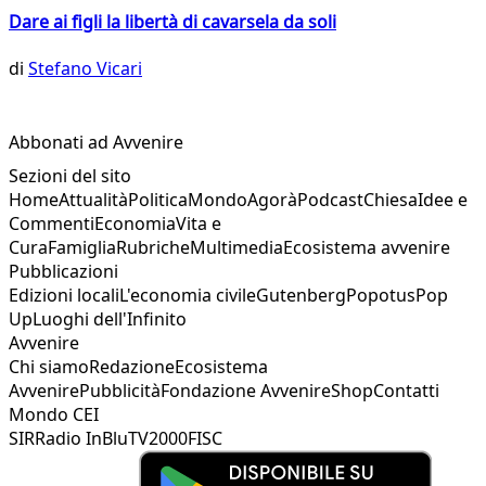
Dare ai figli la libertà di cavarsela da soli
di
Stefano Vicari
Abbonati ad Avvenire
Sezioni del sito
Home
Attualità
Politica
Mondo
Agorà
Podcast
Chiesa
Idee e
Commenti
Economia
Vita e
Cura
Famiglia
Rubriche
Multimedia
Ecosistema avvenire
Pubblicazioni
Edizioni locali
L'economia civile
Gutenberg
Popotus
Pop
Up
Luoghi dell'Infinito
Avvenire
Chi siamo
Redazione
Ecosistema
Avvenire
Pubblicità
Fondazione Avvenire
Shop
Contatti
Mondo CEI
SIR
Radio InBlu
TV2000
FISC