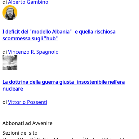
di
Alberto Gambino
I deficit del "modello Albania" e quella rischiosa
scommessa sugli "hub"
di
Vincenzo R. Spagnolo
La dottrina della guerra giusta insostenibile nell’era
nucleare
di
Vittorio Possenti
Abbonati ad Avvenire
Sezioni del sito