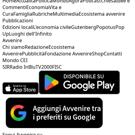
Home
Attualità
Politica
Mondo
Agorà
Podcast
Chiesa
Idee e
Commenti
Economia
Vita e
Cura
Famiglia
Rubriche
Multimedia
Ecosistema avvenire
Pubblicazioni
Edizioni locali
L'economia civile
Gutenberg
Popotus
Pop
Up
Luoghi dell'Infinito
Avvenire
Chi siamo
Redazione
Ecosistema
Avvenire
Pubblicità
Fondazione Avvenire
Shop
Contatti
Mondo CEI
SIR
Radio InBlu
TV2000
FISC
Segui Avvenire su