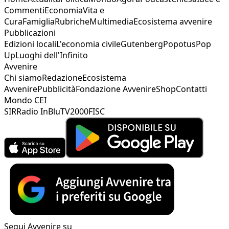
Commenti
Economia
Vita e
Cura
Famiglia
Rubriche
Multimedia
Ecosistema avvenire
Pubblicazioni
Edizioni locali
L'economia civile
Gutenberg
Popotus
Pop
Up
Luoghi dell'Infinito
Avvenire
Chi siamo
Redazione
Ecosistema
Avvenire
Pubblicità
Fondazione Avvenire
Shop
Contatti
Mondo CEI
SIR
Radio InBlu
TV2000
FISC
Segui Avvenire su