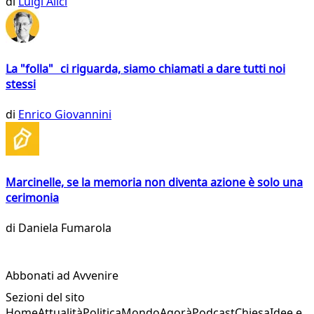
di
Luigi Alici
La "folla" ci riguarda, siamo chiamati a dare tutti noi
stessi
di
Enrico Giovannini
Marcinelle, se la memoria non diventa azione è solo una
cerimonia
di
Daniela Fumarola
Abbonati ad Avvenire
Sezioni del sito
Home
Attualità
Politica
Mondo
Agorà
Podcast
Chiesa
Idee e