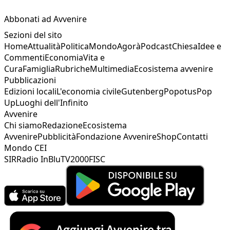
Abbonati ad Avvenire
Sezioni del sito
Home
Attualità
Politica
Mondo
Agorà
Podcast
Chiesa
Idee e
Commenti
Economia
Vita e
Cura
Famiglia
Rubriche
Multimedia
Ecosistema avvenire
Pubblicazioni
Edizioni locali
L'economia civile
Gutenberg
Popotus
Pop
Up
Luoghi dell'Infinito
Avvenire
Chi siamo
Redazione
Ecosistema
Avvenire
Pubblicità
Fondazione Avvenire
Shop
Contatti
Mondo CEI
SIR
Radio InBlu
TV2000
FISC