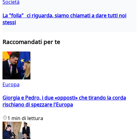
Società
La "folla" ci riguarda, siamo chiamati a dare tutti noi
stessi
Raccomandati per te
Europa
Giorgia e Pedro, i due «opposti» che tirando la corda
rischiano di spezzare l'Europa
1 min di lettura