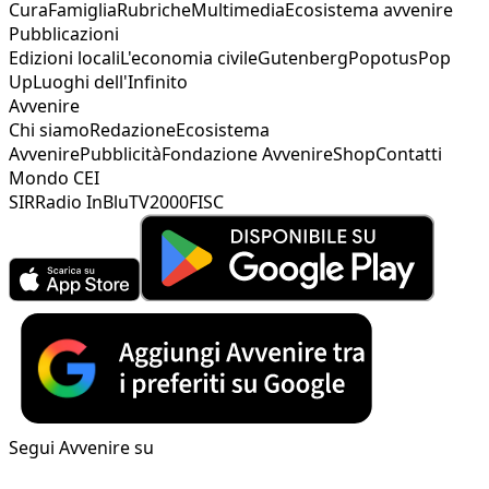
Cura
Famiglia
Rubriche
Multimedia
Ecosistema avvenire
Pubblicazioni
Edizioni locali
L'economia civile
Gutenberg
Popotus
Pop
Up
Luoghi dell'Infinito
Avvenire
Chi siamo
Redazione
Ecosistema
Avvenire
Pubblicità
Fondazione Avvenire
Shop
Contatti
Mondo CEI
SIR
Radio InBlu
TV2000
FISC
Segui Avvenire su