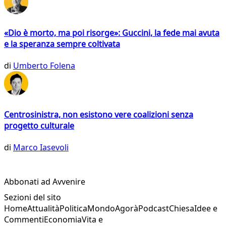
«Dio è morto, ma poi risorge»: Guccini, la fede mai avuta
e la speranza sempre coltivata
di
Umberto Folena
Centrosinistra, non esistono vere coalizioni senza
progetto culturale
di
Marco Iasevoli
Abbonati ad Avvenire
Sezioni del sito
Home
Attualità
Politica
Mondo
Agorà
Podcast
Chiesa
Idee e
Commenti
Economia
Vita e