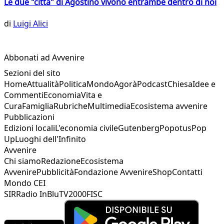
Le due "città" di Agostino vivono entrambe dentro di noi
di
Luigi Alici
Abbonati ad Avvenire
Sezioni del sito
Home
Attualità
Politica
Mondo
Agorà
Podcast
Chiesa
Idee e
Commenti
Economia
Vita e
Cura
Famiglia
Rubriche
Multimedia
Ecosistema avvenire
Pubblicazioni
Edizioni locali
L'economia civile
Gutenberg
Popotus
Pop
Up
Luoghi dell'Infinito
Avvenire
Chi siamo
Redazione
Ecosistema
Avvenire
Pubblicità
Fondazione Avvenire
Shop
Contatti
Mondo CEI
SIR
Radio InBlu
TV2000
FISC