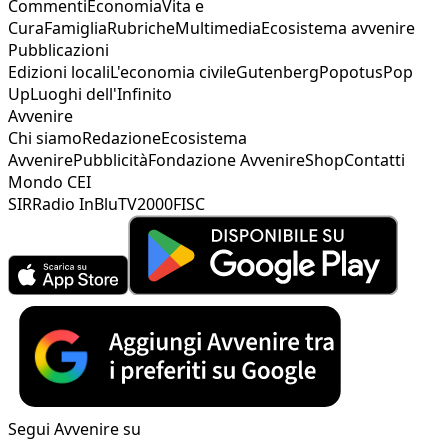
Commenti
Economia
Vita e
Cura
Famiglia
Rubriche
Multimedia
Ecosistema avvenire
Pubblicazioni
Edizioni locali
L'economia civile
Gutenberg
Popotus
Pop
Up
Luoghi dell'Infinito
Avvenire
Chi siamo
Redazione
Ecosistema
Avvenire
Pubblicità
Fondazione Avvenire
Shop
Contatti
Mondo CEI
SIR
Radio InBlu
TV2000
FISC
Segui Avvenire su