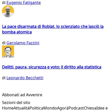
di
Eugenio Fatigante
La pace disarmata di Roblat, lo scienziato che lasciò la
bomba atomica
di
Gerolamo Fazzini
Delitti, paura, sicurezza e voto: il diritto alla statistica
di
Leonardo Becchetti
Abbonati ad Avvenire
Sezioni del sito
Home
Attualità
Politica
Mondo
Agorà
Podcast
Chiesa
Idee e