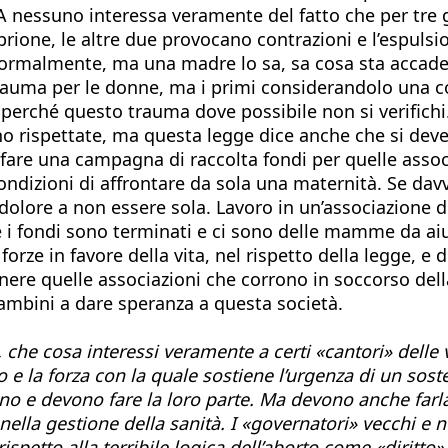
A nessuno interessa veramente del fatto che per tre g
mbrione, le altre due provocano contrazioni e l’espuls
ormalmente, ma una madre lo sa, sa cosa sta accadendo 
 trauma per le donne, ma i primi considerandolo una co
perché questo trauma dove possibile non si verifichi. 
o rispettate, ma questa legge dice anche che si deve 
 fare una campagna di raccolta fondi per quelle assoc
ndizioni di affrontare da sola una maternità. Se davv
lore a non essere sola. Lavoro in un’associazione di i
hé i fondi sono terminati e ci sono delle mamme da ai
forze in favore della vita, nel rispetto della legge, 
nere quelle associazioni che corrono in soccorso del
 bambini a dare speranza a questa società.
che cosa interessi veramente a certi «cantori» delle 
e la forza con la quale sostiene l’urgenza di un sosteg
no e devono fare la loro parte. Ma devono anche farla 
 nella gestione della sanità. I «governatori» vecchi e
rispetto alla terribile logica dell’aborto come «dirit