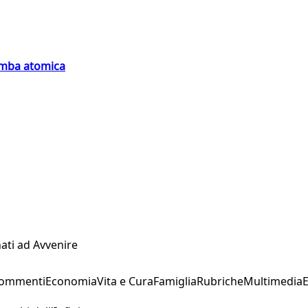
bomba atomica
ati ad Avvenire
Commenti
Economia
Vita e Cura
Famiglia
Rubriche
Multimedia