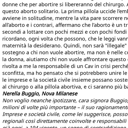
donne che per abortire si libereranno del chirurgo. 
questo aborto solitario. La prima pillola uccide l’e
avviene in solitudine, mentre la vita pare scorrere n
all’aborto e i contrari, affermano che l’aborto è un
secondi a lottare con pochi mezzi e con pochi fondi 
ricordano, ogni volta che possono, che le leggi vann
maternità la desiderano. Quindi, non sarà "illegale"
sostegno a chi non vuole abortire, ma non è nelle co
la donna, aiutiamo chi non vuole affrontare questo do
rivolta a me la responsabile di un Cav in crisi perc
sconfitta, ma ho pensato che si potrebbero unire le 
le imprese e la società civile insieme possano soste
al chirurgo o alla pillola abortiva, e ci saranno più
Nerella Buggio, Nova Milanese
Non voglio neanche ipotizzare, cara signora Buggio, 
milioni di volte più importante – il suo ragionamento 
Imprese e società civile, come lei suggerisce, posso
regionali così direttamente coinvolte e responsabili
già oggi, a 194 vigente, un segno di contraddizione 