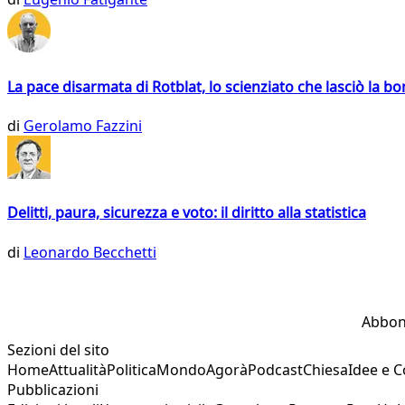
La pace disarmata di Rotblat, lo scienziato che lasciò la 
di
Gerolamo Fazzini
Delitti, paura, sicurezza e voto: il diritto alla statistica
di
Leonardo Becchetti
Abbon
Sezioni del sito
Home
Attualità
Politica
Mondo
Agorà
Podcast
Chiesa
Idee e 
Pubblicazioni