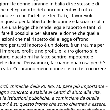
iorni le donne saranno in balia di se stesse e di
ione del «prodotto del concepimento» il tutto
e sa che l’artefice è lei. Tutti, i favorevoli
nquista per la libertà delle donne e lasciano soli i
C’è una legge che rende legale l’aborto e tanti ci
fare il possibile per aiutare le donne che quella
iazioni che nel rispetto della legge offrono
ero per tutti l’aborto è un dolore, è un trauma per
mprese, profit e no profit, e l’altro giorno si è
utare, questo mi ha fatto sentire impotente e
e delle donne. Pensiamoci, facciamo qualcosa perché
la vita. Ci saranno meno donne costrette a ricorrere
virtù chimiche della Ru486. Mi pare più importante –
no concreto e stabile ai Centri di aiuto alla vita.
le istituzioni pubbliche, a cominciare da quelle
 nuovi è su questo fronte che sono chiamati a essere,
to» e non come dramma, come terribile cancellazione