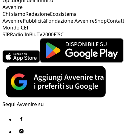
Up
Luoghi dell'Infinito
Avvenire
Chi siamo
Redazione
Ecosistema
Avvenire
Pubblicità
Fondazione Avvenire
Shop
Contatti
Mondo CEI
SIR
Radio InBlu
TV2000
FISC
Segui Avvenire su