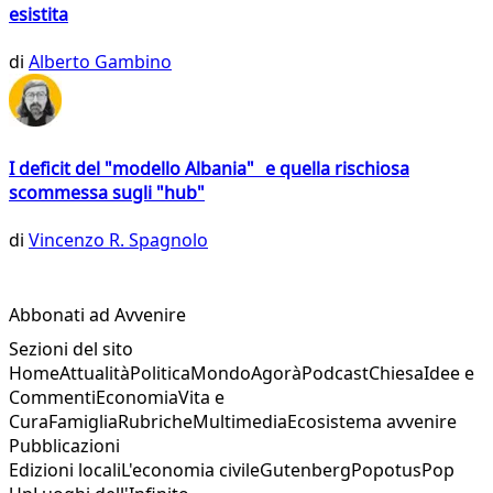
esistita
di
Alberto Gambino
I deficit del "modello Albania" e quella rischiosa
scommessa sugli "hub"
di
Vincenzo R. Spagnolo
Abbonati ad Avvenire
Sezioni del sito
Home
Attualità
Politica
Mondo
Agorà
Podcast
Chiesa
Idee e
Commenti
Economia
Vita e
Cura
Famiglia
Rubriche
Multimedia
Ecosistema avvenire
Pubblicazioni
Edizioni locali
L'economia civile
Gutenberg
Popotus
Pop