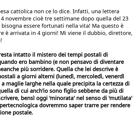
sa cattolica non ce lo dice. Infatti, una lettera
l 14 novembre cioè tre settimane dopo quella del 23
bisogna essere fortunati nella vita! Ma questo è
 è arrivata in 4 giorni! Mi viene il dubbio, direttore,
!
esta intatto il mistero dei tempi postali di
da quando ero bambino (e non pensavo di diventare
neanche più sorridere. Quella che lei descrive è
postali a giorni alterni (lunedì, mercoledì, venerdì
 a maglie larghe nella quale precipita la certezza di
quella di cui anch’io
sono figlio sebbene da più di
crivere, bensì oggi 'minorata' nel senso di 'mutilata'
 e ipertecnologica dovremmo saper trarre per rendere
ione postale.