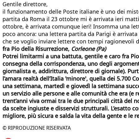
Gentile direttore,
il funzionamento delle Poste italiane è uno dei miste
partita da Roma il 23 ottobre mi è arrivata ieri mat
ottobre, è arrivata comunque ieri! Insomma una let
poco ancora: una lettera partita da Parigi è arrivata i
che se voglio inviare lettere con tempi ragionevoli 
fra Pio della Risurrezione,
Corleone (Pa)
Potrei limitarmi a una battuta, gentile e caro fra Pio
consegna della corrispondenza, uno degli argomenti 
giornalista e, addirittura, direttore di giornale). P
l’amara realtà dell’Italia 'minore', quella dei 5.700 
una settimana, martedì e giovedì la settimana success
un servizio alle persone e alle comunità che era (e res
trent’anni viva ormai tra le due principali città del
da scelte ingiuste e disservizi strutturali. L’esatt
migliore, più sicura e salda la vita della gente e le
© RIPRODUZIONE RISERVATA