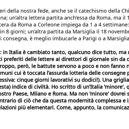
ri della nostra fede, anche se il catechismo della Chie
tina; un’altra lettera partita anch’essa da Roma, ma i
tera da Roma a Corleone impiega da 1 a 4 settimane: 
n 8 giorni; un’altra partita da Marsiglia il 18 novembre
di consegna, è meglio imbucarle a Parigi o a Marsiglia
: in Italia è cambiato tanto, qualcuno dice tutto, ma r
preferiti delle lettere ai direttori di giornale sin 
urtroppo, però, le battute servono a poco e non fanno 
Comuni cui è toccata l’assurda lotteria delle consegne 
iva: cinque giorni lavorativi su dodici!). Una griglia
ta) indice di civiltà. Ho scritto di un’Italia 'minore', 
 nostro Paese, Milano e Roma. Ma non 'minore' dovrei s
o contrario di ciò che da questa modernità complessa
 relazioni più elementari. Come, appunto,
la comunicaz