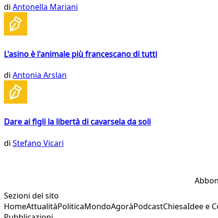
di
Antonella Mariani
L'asino è l'animale più francescano di tutti
di
Antonia Arslan
Dare ai figli la libertà di cavarsela da soli
di
Stefano Vicari
Abbon
Sezioni del sito
Home
Attualità
Politica
Mondo
Agorà
Podcast
Chiesa
Idee e 
Pubblicazioni