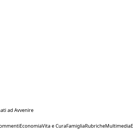
ati ad Avvenire
Commenti
Economia
Vita e Cura
Famiglia
Rubriche
Multimedia