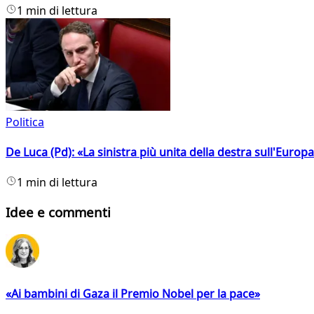
1 min di lettura
Politica
De Luca (Pd): «La sinistra più unita della destra sull'Europ
1 min di lettura
Idee e commenti
«Ai bambini di Gaza il Premio Nobel per la pace»