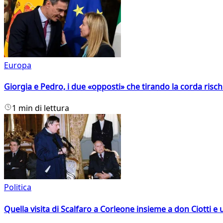
Europa
Giorgia e Pedro, i due «opposti» che tirando la corda risc
1 min di lettura
Politica
Quella visita di Scalfaro a Corleone insieme a don Ciotti e u