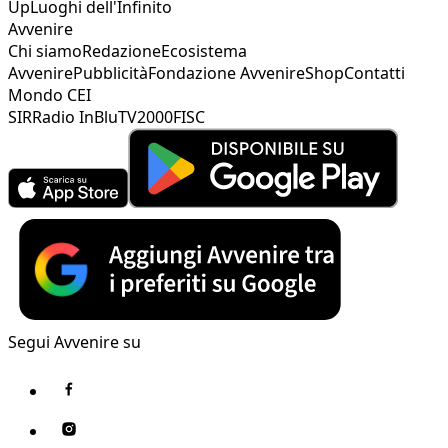
Up
Luoghi dell'Infinito
Avvenire
Chi siamo
Redazione
Ecosistema
Avvenire
Pubblicità
Fondazione Avvenire
Shop
Contatti
Mondo CEI
SIR
Radio InBlu
TV2000
FISC
Segui Avvenire su