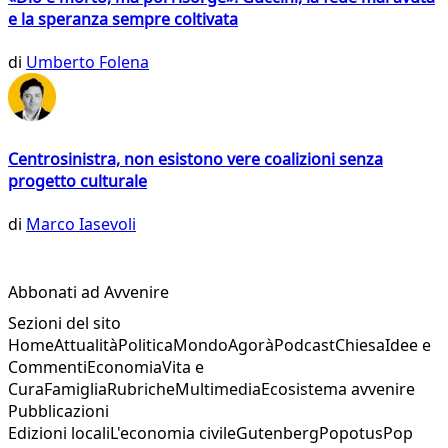
e la speranza sempre coltivata
di
Umberto Folena
Centrosinistra, non esistono vere coalizioni senza
progetto culturale
di
Marco Iasevoli
Abbonati ad Avvenire
Sezioni del sito
Home
Attualità
Politica
Mondo
Agorà
Podcast
Chiesa
Idee e
Commenti
Economia
Vita e
Cura
Famiglia
Rubriche
Multimedia
Ecosistema avvenire
Pubblicazioni
Edizioni locali
L'economia civile
Gutenberg
Popotus
Pop