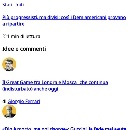
Stati Uniti
Più progressisti, ma divisi: così i Dem americani provano
a ripartire
1 min di lettura
Idee e commenti
Il Great Game tra Londra e Mosca che continua
(indisturbato) anche oggi
di
Giorgio Ferrari
«Dio è morto, ma poi risorge»: Guccini, la fede mai avuta