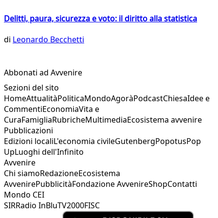
Delitti, paura, sicurezza e voto: il diritto alla statistica
di
Leonardo Becchetti
Abbonati ad Avvenire
Sezioni del sito
Home
Attualità
Politica
Mondo
Agorà
Podcast
Chiesa
Idee e
Commenti
Economia
Vita e
Cura
Famiglia
Rubriche
Multimedia
Ecosistema avvenire
Pubblicazioni
Edizioni locali
L'economia civile
Gutenberg
Popotus
Pop
Up
Luoghi dell'Infinito
Avvenire
Chi siamo
Redazione
Ecosistema
Avvenire
Pubblicità
Fondazione Avvenire
Shop
Contatti
Mondo CEI
SIR
Radio InBlu
TV2000
FISC