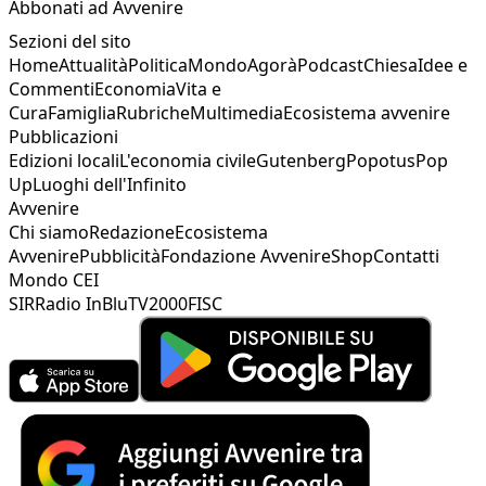
Abbonati ad Avvenire
Sezioni del sito
Home
Attualità
Politica
Mondo
Agorà
Podcast
Chiesa
Idee e
Commenti
Economia
Vita e
Cura
Famiglia
Rubriche
Multimedia
Ecosistema avvenire
Pubblicazioni
Edizioni locali
L'economia civile
Gutenberg
Popotus
Pop
Up
Luoghi dell'Infinito
Avvenire
Chi siamo
Redazione
Ecosistema
Avvenire
Pubblicità
Fondazione Avvenire
Shop
Contatti
Mondo CEI
SIR
Radio InBlu
TV2000
FISC