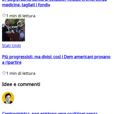
medicine, tagliati i fondi»
1 min di lettura
Stati Uniti
Più progressisti, ma divisi: così i Dem americani provano
a ripartire
1 min di lettura
Idee e commenti
Centrosinistra, non esistono vere coalizioni senza