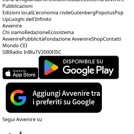
Pubblicazioni
Edizioni locali
L'economia civile
Gutenberg
Popotus
Pop
Up
Luoghi dell'Infinito
Avvenire
Chi siamo
Redazione
Ecosistema
Avvenire
Pubblicità
Fondazione Avvenire
Shop
Contatti
Mondo CEI
SIR
Radio InBlu
TV2000
FISC
Segui Avvenire su