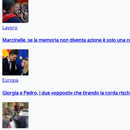
Lavoro
Marcinelle, se la memoria non diventa azione è solo una 
Europa
Giorgia e Pedro, i due «opposti» che tirando la corda risc