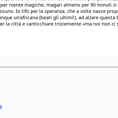
tti per niente magiche, magari almeno per 90 minuti 
nessuno. Io tifo per la speranza, che a volte nasce pro
unque un’africana (beati gli ultimi!), ad alzare ques
per la città e canticchiare tristemente «ma noi non ci
i