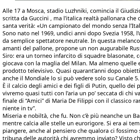
Alle 17 a Mosca, stadio Luzhniki, comincia il Giudiz
scritta da Guccini , ma l’italica realtà pallonara 
santa verità: «Un campionato del mondo senza l’Ita
Sono nato nel 1969, undici anni dopo Svezia 1958, l’
da semplice spettatore neutrale. In questa melanconi
amanti del pallone, propone un non augurabile Russ
Siro: era un torneo infarcito di squadre blasonate, 
giocava con la maglia del Milan. Ma almeno quelle er
prodotto televisivo. Quasi quarant’anni dopo obiettiv
anche il Mondiale lo si può vedere solo su Canale 5.
È il calcio degli amici e dei figli di Putin, quello d
vivremo quasi tutti con l’aria un po’ seccata di chi 
finale di “Amici” di Maria De Filippi con il classico
niente in tv”.
Miseria e nobiltà, che fu. Non c’è più neanche un Bal
mentre calcia alle stelle un eurorigore. Si era ai te
piangere, anche al pensiero che qualora ci fossimo s
tribuna delle autorità chi avremmo inviato? Visto ch