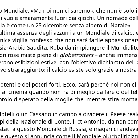
io Mondiale. «Ma noi non ci saremo», che non è solo i
che ci vuole amaramente fuori dai giochi. Un nomade d
lia è come un 25 dicembre senza albero di Natale».
ultima assenza degli azzurri a un Mondiale di calcio, 
ca vigilia confesso che non sarà facile appassionarsi
ia-Arabia Saudita. Roba da rimpiangere il Mundialito
con rose miste piene di
globetrotters
– anche immensi 
ano esibizioni estive, con l’obiettivo dichiarato del
o straraggiunto: il calcio esiste solo grazie a nostra
ei potenti e dei poteri forti. Ecco, sarà perché noi non
va al cinema quando non ha di meglio da fare o del te
 rantolo disperato della moglie che, mentre stira mont
otelli o un Cassano in campo a dividere il Paese reale
mpi della Nazionale di Conte, il ct Antonio, da non co
tati a questo Mondiale di Russia, e magari ci andava a
e questo si annuncia come il Mondiale più “politicizza