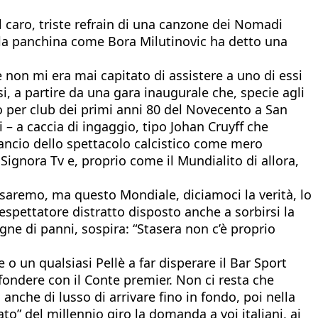
l caro, triste refrain di una canzone dei Nomadi
ella panchina come Bora Milutinovic ha detto una
e non mi era mai capitato di assistere a uno di essi
, a partire da una gara inaugurale che, specie agli
 per club dei primi anni 80 del Novecento a San
– a caccia di ingaggio, tipo Johan Cruyff che
 lancio dello spettacolo calcistico come mero
 Signora Tv e, proprio come il Mundialito di allora,
 ci saremo, ma questo Mondiale, diciamoci la verità, lo
lespettatore distratto disposto anche a sorbirsi la
agne di panni, sospira: “Stasera non c’è proprio
 o un qualsiasi Pellè a far disperare il Bar Sport
nfondere con il Conte premier. Non ci resta che
nche di lusso di arrivare fino in fondo, poi nella
to” del millennio giro la domanda a voi italiani, ai