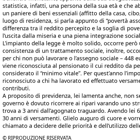
statistica, infatti, una persona della sua età e ch
un paniere di beni essenziali (affitto della casa, cib
luogo di residenza, si parla appunto di “povertà assol
differenza tra il reddito percepito e la soglia di pove
l’uscita dalla miseria e una piena integrazione social
L’impianto della legge è molto solido, occorre però 
consistenza di un trattamento sociale, inoltre, occor
per chi non può lavorare o l’assegno sociale – 448 e
viene riconosciuta al pensionato il cui reddito da pens
considerato il “minimo vitale”. Per quest’anno l’imp
riconosciuto a chi ha lavorato ed effettuato versame
contributi.
A proposito di previdenza, lei lamenta anche, non se
governo è dovuto ricorrere ai ripari varando uno st
trova a 3 anni dall’agognato traguardo. Avendo lei 6
30 anni di versamenti. Glielo auguro di cuore e vorre
chiamato a decidere delle priorità e dell’utilizzo del
© RIPRODUZIONE RISERVATA