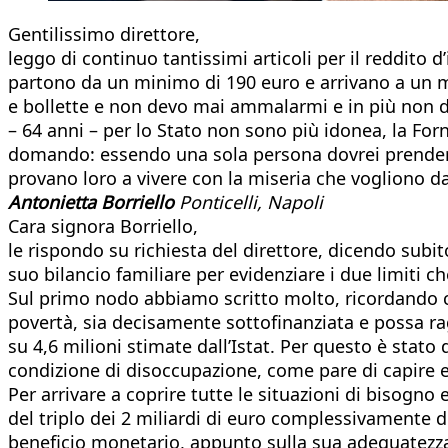
Gentilissimo direttore,
leggo di continuo tantissimi articoli per il reddito 
partono da un minimo di 190 euro e arrivano a un m
e bollette e non devo mai ammalarmi e in più non do
– 64 anni – per lo Stato non sono più idonea, la For
domando: essendo una sola persona dovrei prendere 
provano loro a vivere con la miseria che vogliono da
Antonietta Borriello
Ponticelli, Napoli
Cara signora Borriello,
le rispondo su richiesta del direttore, dicendo subito
suo bilancio familiare per evidenziare i due limiti c
Sul primo nodo abbiamo scritto molto, ricordando c
povertà, sia decisamente sottofinanziata e possa ra
su 4,6 milioni stimate dall’Istat. Per questo è stato d
condizione di disoccupazione, come pare di capire e
Per arrivare a coprire tutte le situazioni di bisogn
del triplo dei 2 miliardi di euro complessivamente 
beneficio monetario, appunto sulla sua adeguatezza 