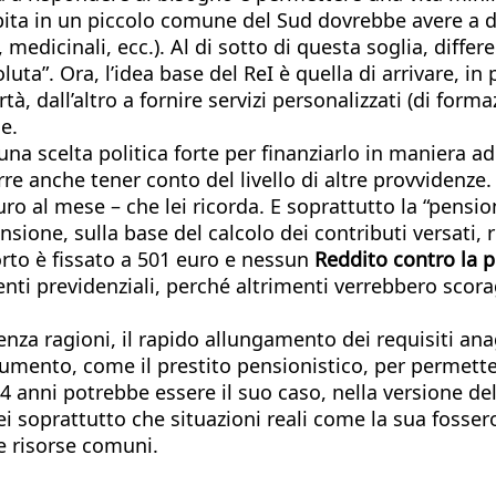
e abita in un piccolo comune del Sud dovrebbe avere a
o, medicinali, ecc.). Al di sotto di questa soglia, dif
uta”. Ora, l’idea base del ReI è quella di arrivare, in
rtà, dall’altro a fornire servizi personalizzati (di form
e.
una scelta politica forte per finanziarlo in maniera 
re anche tener conto del livello di altre provvidenze.
uro al mese – che lei ricorda. E soprattutto la “pensi
ione, sulla base del calcolo dei contributi versati, ris
orto è fissato a 501 euro e nessun
Reddito contro la 
nti previdenziali, perché altrimenti verrebbero scora
nza ragioni, il rapido allungamento dei requisiti anag
rumento, come il prestito pensionistico, per permette
4 anni potrebbe essere il suo caso, nella versione de
i soprattutto che situazioni reali come la sua fossero
le risorse comuni.