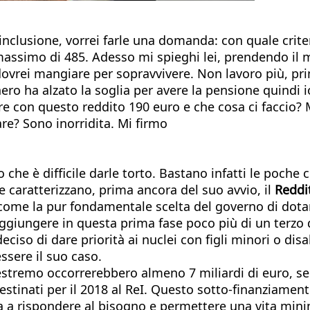
d’inclusione, vorrei farle una domanda: con quale crit
assimo di 485. Adesso mi spieghi lei, prendendo il m
vrei mangiare per sopravvivere. Non lavoro più, prima
nero ha alzato la soglia per avere la pensione quindi 
con questo reddito 190 euro e che cosa ci faccio? M
re? Sono inorridita. Mi firmo
 che è difficile darle torto. Bastano infatti le poche c
he caratterizzano, prima ancora del suo avvio, il
Reddit
ome la pur fondamentale scelta del governo di dotar
ggiungere in questa prima fase poco più di un terzo d
eciso di dare priorità ai nuclei con figli minori o disa
ssere il suo caso.
o estremo occorrerebbero almeno 7 miliardi di euro, se
destinati per il 2018 al ReI. Questo sotto-finanziame
a rispondere al bisogno e permettere una vita minima