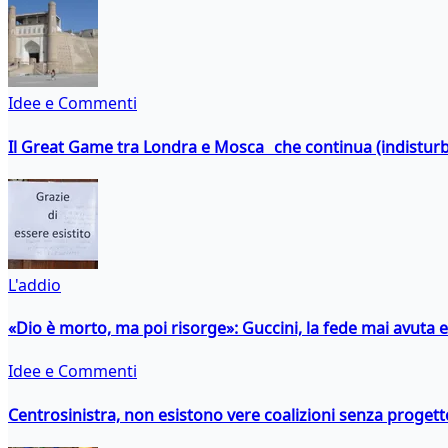
Idee e Commenti
Il Great Game tra Londra e Mosca che continua (indistur
L'addio
«Dio è morto, ma poi risorge»: Guccini, la fede mai avuta 
Idee e Commenti
Centrosinistra, non esistono vere coalizioni senza progett