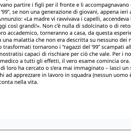
ano partire i figli per il fronte e li accompagnavano 
l ‘99”, se non una generazione di giovani, appena ieri 
nnunzio: «La madre vi ravvivava i capelli, accendeva 
 oggi così grandi!». Non c’è nulla di sdolcinato o di reto
alloro accademico, torneranno a casa, da questa esperi
 una malattia che non era descritta su nessuno dei m
rasformati tornarono i “ragazzi del ‘99” scampati all
ostratisi capaci di rischiare per ciò che vale. Per i 
 medico a tutti gli effetti, il vero esame comincia ora
di loro ha cercato o s’era mai immaginato – lasci un 
duchi ad apprezzare in lavoro in squadra (nessun uomo
conta nella vita.