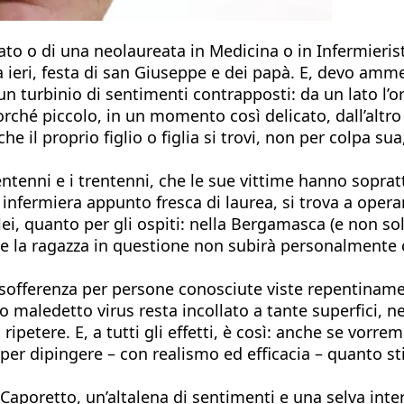
eato o di una neolaureata in Medicina o in Infermieri
ieri, festa di san Giuseppe e dei papà. E, devo amme
n turbinio di sentimenti contrapposti: da un lato l’or
rché piccolo, in un momento così delicato, dall’altro
 che il proprio figlio o figlia si trovi, non per colpa 
entenni e i trentenni, che le sue vittime hanno sopratt
, infermiera appunto fresca di laurea, si trova a opera
, quanto per gli ospiti: nella Bergamasca (e non solo lì
e la ragazza in questione non subirà personalmente co
 sofferenza per persone conosciute viste repentinamen
sto maledetto virus resta incollato a tante superfici
ripetere. E, a tutti gli effetti, è così: anche se vor
o per dipingere – con realismo ed efficacia – quanto
Caporetto, un’altalena di sentimenti e una selva inter