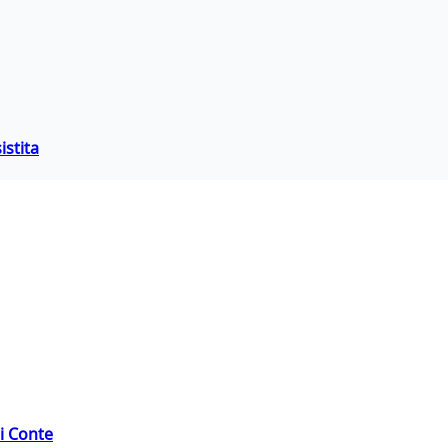
istita
di Conte