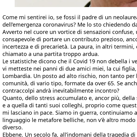
Come mi sentirei io, se fossi il padre di un neolaur
dell’emergenza coronavirus? Me lo sto chiedendo da 
Avverto nel cuore un vortice di sensazioni confuse, u
consapevole di portare un contributo prezioso, anco
incertezza e di precarietà. La paura, in altri termini,
chiamato a una partita troppo ardua.
Le statistiche dicono che il Covid 19 non debella i v
vi metteste nei panni di due amici miei, la cui figlia
Lombardia. Un posto ad alto rischio, non tanto per lei
comunità, di vario tipo, formate da over 65. Se anch
contraccolpi andrà inevitabilmente incontro?
Quanto, dello stress accumulato e, ancor più, della
e a quella di tanti suoi colleghi, proprio come que
mi lasciano in pace. Siamo in guerra, continuiamo a 
linguaggio le metafore belliche, non v’è altro mod
diverso.
Ebbene. Un secolo fa, all’indomani della tragedia di 