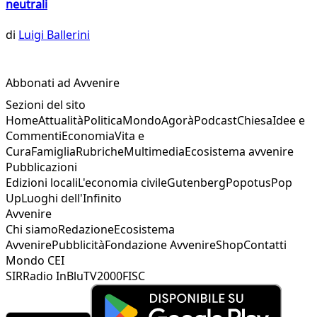
neutrali
di
Luigi Ballerini
Abbonati ad Avvenire
Sezioni del sito
Home
Attualità
Politica
Mondo
Agorà
Podcast
Chiesa
Idee e
Commenti
Economia
Vita e
Cura
Famiglia
Rubriche
Multimedia
Ecosistema avvenire
Pubblicazioni
Edizioni locali
L'economia civile
Gutenberg
Popotus
Pop
Up
Luoghi dell'Infinito
Avvenire
Chi siamo
Redazione
Ecosistema
Avvenire
Pubblicità
Fondazione Avvenire
Shop
Contatti
Mondo CEI
SIR
Radio InBlu
TV2000
FISC