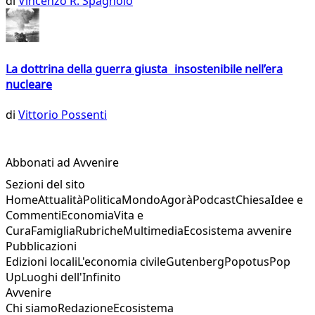
di
Vincenzo R. Spagnolo
La dottrina della guerra giusta insostenibile nell’era
nucleare
di
Vittorio Possenti
Abbonati ad Avvenire
Sezioni del sito
Home
Attualità
Politica
Mondo
Agorà
Podcast
Chiesa
Idee e
Commenti
Economia
Vita e
Cura
Famiglia
Rubriche
Multimedia
Ecosistema avvenire
Pubblicazioni
Edizioni locali
L'economia civile
Gutenberg
Popotus
Pop
Up
Luoghi dell'Infinito
Avvenire
Chi siamo
Redazione
Ecosistema