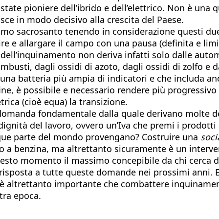
tate pioniere dell’ibrido e dell’elettrico. Non è una
isce in modo decisivo alla crescita del Paese.
amo sacrosanto tenendo in considerazione questi du
e allargare il campo con una pausa (definita e limi
a dell’inquinamento non deriva infatti solo dalle aut
usti, dagli ossidi di azoto, dagli ossidi di zolfo e 
una batteria più ampia di indicatori e che includa an
ne, è possibile e necessario rendere più progressivo 
rica (cioè equa) la transizione.
omanda fondamentale dalla quale derivano molte dell
 dignità del lavoro, ovvero un’Iva che premi i prodott
unque parte del mondo provengano? Costruire una
soci
 o a benzina, ma altrettanto sicuramente è un interven
uesto momento il massimo concepibile da chi cerca di 
posta a tutte queste domande nei prossimi anni. E l’
oro è altrettanto importante che combattere inquinam
stra epoca.