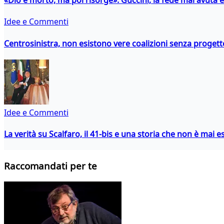
«Dio è morto, ma poi risorge»: Guccini, la fede mai avuta 
Idee e Commenti
Centrosinistra, non esistono vere coalizioni senza progett
Idee e Commenti
La verità su Scalfaro, il 41-bis e una storia che non è mai es
Raccomandati per te