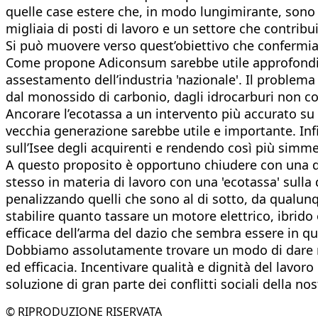
quelle case estere che, in modo lungimirante, sono s
migliaia di posti di lavoro e un settore che contribu
Si può muovere verso quest’obiettivo che confermi
Come propone Adiconsum sarebbe utile approfondire 
assestamento dell’industria 'nazionale'. Il problem
dal monossido di carbonio, dagli idrocarburi non comb
Ancorare l’ecotassa a un intervento più accurato su 
vecchia generazione sarebbe utile e importante. Infi
sull’Isee degli acquirenti e rendendo così più simmet
A questo proposito è opportuno chiudere con una d
stesso in materia di lavoro con una 'ecotassa' sulla
penalizzando quelli che sono al di sotto, da qual
stabilire quanto tassare un motore elettrico, ibrido
efficace dell’arma del dazio che sembra essere in q
Dobbiamo assolutamente trovare un modo di dare ris
ed efficacia. Incentivare qualità e dignità del lav
soluzione di gran parte dei conflitti sociali della no
© RIPRODUZIONE RISERVATA