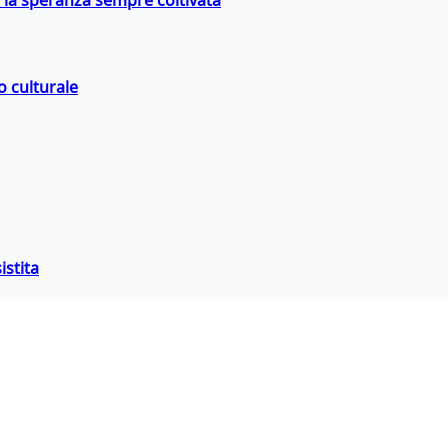
e la speranza sempre coltivata
o culturale
istita