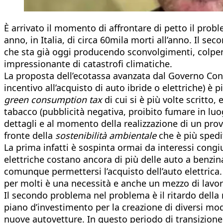
È arrivato il momento di affrontare di petto il prob
anno, in Italia, di circa 60mila morti all’anno. Il 
che sta già oggi producendo sconvolgimenti, colpend
impressionante di catastrofi climatiche.
La proposta dell’ecotassa avanzata dal Governo Cont
incentivo all’acquisto di auto ibride o elettriche) è 
green consumption tax
di cui si è più volte scritto
tabacco (pubblicità negativa, proibito fumare in luo
dettagli e al momento della realizzazione di un pro
fronte della
sostenibilità ambientale
che è più spedi
La prima infatti è sospinta ormai da interessi cong
elettriche costano ancora di più delle auto a benzi
comunque permettersi l’acquisto dell’auto elettrica.
per molti è una necessità e anche un mezzo di lavor
Il secondo problema nel problema è il ritardo della
piano d’investimento per la creazione di diversi model
nuove autovetture. In questo periodo di transizione 