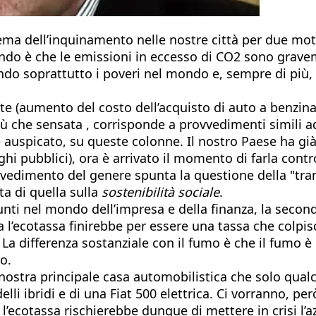
lema dell’inquinamento nelle nostre città per due moti
secondo è che le emissioni in eccesso di CO2 sono gra
o soprattutto i poveri nel mondo e, sempre di più, i 
e (aumento del costo dell’acquisto di auto a benzin
più che sensata , corrisponde a provvedimenti simili ado
, e auspicato, su queste colonne. Il nostro Paese ha gi
ghi pubblici), ora è arrivato il momento di farla cont
vvedimento del genere spunta la questione della "tra
ta di quella sulla
sostenibilità sociale
.
iunti nel mondo dell’impresa e della finanza, la seco
na l’ecotassa finirebbe per essere una tassa che col
 La differenza sostanziale con il fumo è che il fumo è
o.
 nostra principale casa automobilistica che solo qua
li ibridi e di una Fiat 500 elettrica. Ci vorranno, per
l’ecotassa rischierebbe dunque di mettere in crisi l’a