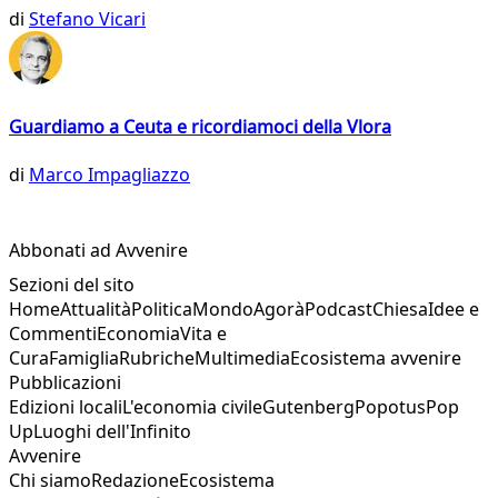
di
Stefano Vicari
Guardiamo a Ceuta e ricordiamoci della Vlora
di
Marco Impagliazzo
Abbonati ad Avvenire
Sezioni del sito
Home
Attualità
Politica
Mondo
Agorà
Podcast
Chiesa
Idee e
Commenti
Economia
Vita e
Cura
Famiglia
Rubriche
Multimedia
Ecosistema avvenire
Pubblicazioni
Edizioni locali
L'economia civile
Gutenberg
Popotus
Pop
Up
Luoghi dell'Infinito
Avvenire
Chi siamo
Redazione
Ecosistema