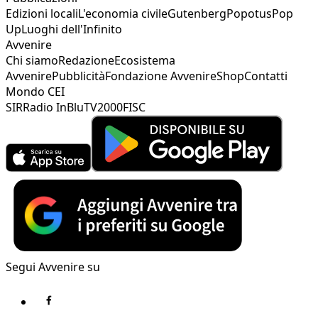
Edizioni locali
L'economia civile
Gutenberg
Popotus
Pop
Up
Luoghi dell'Infinito
Avvenire
Chi siamo
Redazione
Ecosistema
Avvenire
Pubblicità
Fondazione Avvenire
Shop
Contatti
Mondo CEI
SIR
Radio InBlu
TV2000
FISC
Segui Avvenire su