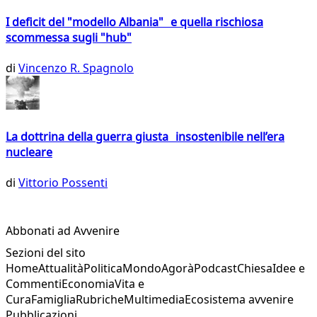
I deficit del "modello Albania" e quella rischiosa
scommessa sugli "hub"
di
Vincenzo R. Spagnolo
La dottrina della guerra giusta insostenibile nell’era
nucleare
di
Vittorio Possenti
Abbonati ad Avvenire
Sezioni del sito
Home
Attualità
Politica
Mondo
Agorà
Podcast
Chiesa
Idee e
Commenti
Economia
Vita e
Cura
Famiglia
Rubriche
Multimedia
Ecosistema avvenire
Pubblicazioni