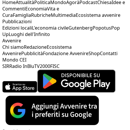
Home
Attualità
Politica
Mondo
Agorà
Podcast
Chiesa
Idee e
Commenti
Economia
Vita e
Cura
Famiglia
Rubriche
Multimedia
Ecosistema avvenire
Pubblicazioni
Edizioni locali
L'economia civile
Gutenberg
Popotus
Pop
Up
Luoghi dell'Infinito
Avvenire
Chi siamo
Redazione
Ecosistema
Avvenire
Pubblicità
Fondazione Avvenire
Shop
Contatti
Mondo CEI
SIR
Radio InBlu
TV2000
FISC