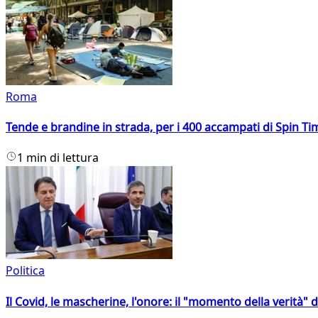
Roma
Tende e brandine in strada, per i 400 accampati di Spin T
1 min di lettura
Politica
Il Covid, le mascherine, l'onore: il "momento della verità" 