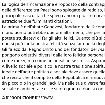
La logica dell’incarnazione è l’opposto della contrapp
delle differenze tra Paesi sono spiegate da reddito, i
principale nascosta che spiega ancora più sintetic
astrazione due fulminanti citazioni.
La prima è dell’abate Genovesi, fondatore dell’econo
niuno uomo potrebbe operare altrimenti, che per la
potete studiatevi di far gli altri felici. Quanto più s
non si può far la nostra felicità senza far quella degli
Gli fa eco dal Regno Unito uno dei fondatori del
ma
pongono obiettivi diversi dalla loro felicità personal
come mezzi, ma come fini ideali in se stessi. Aspiran
A livello sociale e politico la nostra tradizione spir
ideale dell’agire politico e sociale deve essere quell
che recita che il compito della Repubblica è rimuove
(in piccolo o in grande) Jack Ma nelle sue diverse f
sociale e ambientale esse si integrano e non si co
© RIPRODUZIONE RISERVATA