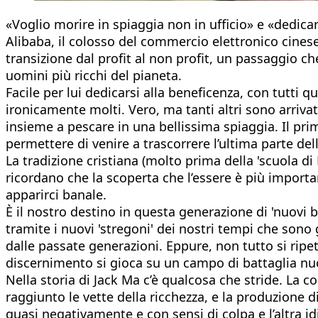
«Voglio morire in spiaggia non in ufficio» e «dedica
Alibaba, il colosso del commercio elettronico cinese.
transizione dal profit al non profit, un passaggio ch
uomini più ricchi del pianeta.
Facile per lui dedicarsi alla beneficenza, con tutti 
ironicamente molti. Vero, ma tanti altri sono arriva
insieme a pescare in una bellissima spiaggia. Il pri
permettere di venire a trascorrere l’ultima parte dell
La tradizione cristiana (molto prima della 'scuola di 
ricordano che la scoperta che l’essere è più importa
apparirci banale.
È il nostro destino in questa generazione di 'nuovi 
tramite i nuovi 'stregoni' dei nostri tempi che sono 
dalle passate generazioni. Eppure, non tutto si ripete 
discernimento si gioca su un campo di battaglia nu
Nella storia di Jack Ma c’è qualcosa che stride. La
raggiunto le vette della ricchezza, e la produzione 
quasi negativamente e con sensi di colpa e l’altra idi