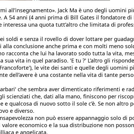
rmi all’insegnamento». Jack Ma è uno degli uomini più
 A 54 anni (4 anni prima di Bill Gates il fondatore di
e interessa una quota tutt’altro che limitata di profes
quei soldi e senza il rovello di dover lottare per gua
ti alla conclusione anche prima e con molti meno soldi
mo racconta che lui ha lavorato sodo tutta la vita, me
a sua vita in quel paradiso. 'E tu ?' L’altro gli rispo
Francoforte'), le vite dei santi e quelle degli uomini p
nte dell’avere è una costante nella vita di tante pers
barbari' che sembra aver dimenticato riferimenti e rad
gli scienziati che, dati alla mano, finiscono per risco
e qualcosa di nuovo sotto il sole c’è. Se non altro perc
ovo e diverso.
 consapevolezza non può essere appannaggio solo di p
di valore economico e la sua distribuzione non posson
lliaca e angelicata.