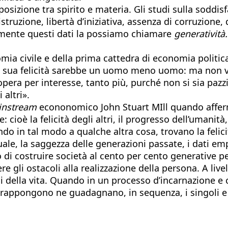
osizione tra spirito e materia. Gli studi sulla soddisf
struzione, libertà d’iniziativa, assenza di corruzione,
amente questi dati la possiamo chiamare
generatività.
mia civile e della prima cattedra di economia politic
 sua felicità sarebbe un uomo meno uomo: ma non vogl
i opera per interesse, tanto più, purché non si sia pazz
 altri».
instream
econonomico John Stuart MIll quando afferm
e: cioè la felicità degli altri, il progresso dell’uman
do in tal modo a qualche altra cosa, trovano la felici
ituale, la saggezza delle generazioni passate, i dati e
o di costruire società al cento per cento generative per
re gli ostacoli alla realizzazione della persona. A l
asi della vita. Quando in un processo d’incarnazione e
ntrappongono ne guadagnano, in sequenza, i singoli e