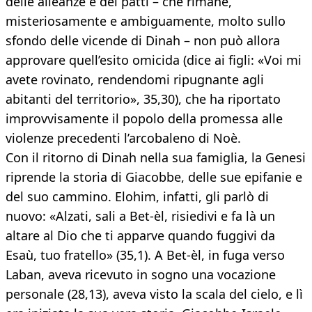
delle alleanze e dei patti – che rimane,
misteriosamente e ambiguamente, molto sullo
sfondo delle vicende di Dinah – non può allora
approvare quell’esito omicida (dice ai figli: «Voi mi
avete rovinato, rendendomi ripugnante agli
abitanti del territorio», 35,30), che ha riportato
improvvisamente il popolo della promessa alle
violenze precedenti l’arcobaleno di Noè.
Con il ritorno di Dinah nella sua famiglia, la Genesi
riprende la storia di Giacobbe, delle sue epifanie e
del suo cammino. Elohim, infatti, gli parlò di
nuovo: «Alzati, sali a Bet-èl, risiedivi e fa là un
altare al Dio che ti apparve quando fuggivi da
Esaù, tuo fratello» (35,1). A Bet-èl, in fuga verso
Laban, aveva ricevuto in sogno una vocazione
personale (28,13), aveva visto la scala del cielo, e lì