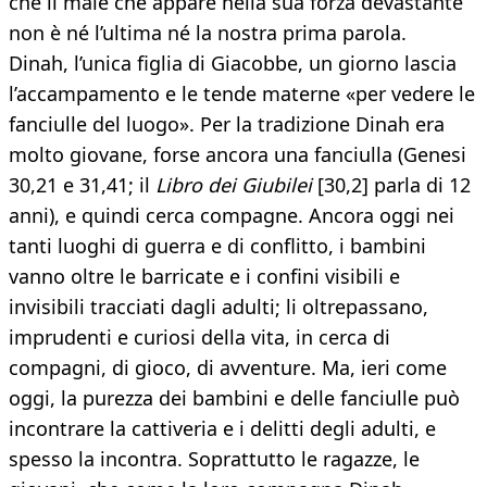
che il male che appare nella sua forza devastante
non è né l’ultima né la nostra prima parola.
Dinah, l’unica figlia di Giacobbe, un giorno lascia
l’accampamento e le tende materne «per vedere le
fanciulle del luogo». Per la tradizione Dinah era
molto giovane, forse ancora una fanciulla (Genesi
30,21 e 31,41; il
Libro dei Giubilei
[30,2] parla di 12
anni), e quindi cerca compagne. Ancora oggi nei
tanti luoghi di guerra e di conflitto, i bambini
vanno oltre le barricate e i confini visibili e
invisibili tracciati dagli adulti; li oltrepassano,
imprudenti e curiosi della vita, in cerca di
compagni, di gioco, di avventure. Ma, ieri come
oggi, la purezza dei bambini e delle fanciulle può
incontrare la cattiveria e i delitti degli adulti, e
spesso la incontra. Soprattutto le ragazze, le