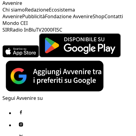
Avvenire
Chi siamo
Redazione
Ecosistema
Avvenire
Pubblicità
Fondazione Avvenire
Shop
Contatti
Mondo CEI
SIR
Radio InBlu
TV2000
FISC
Segui Avvenire su