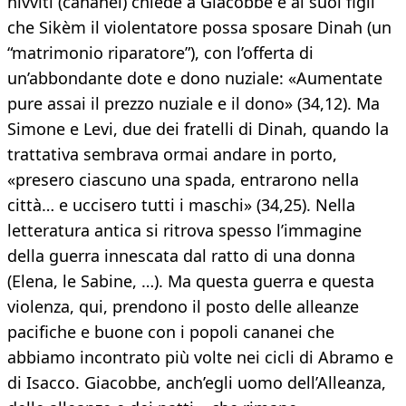
hivviti (cananei) chiede a Giacobbe e ai suoi figli
che Sikèm il violentatore possa sposare Dinah (un
“matrimonio riparatore”), con l’offerta di
un’abbondante dote e dono nuziale: «Aumentate
pure assai il prezzo nuziale e il dono» (34,12). Ma
Simone e Levi, due dei fratelli di Dinah, quando la
trattativa sembrava ormai andare in porto,
«presero ciascuno una spada, entrarono nella
città… e uccisero tutti i maschi» (34,25). Nella
letteratura antica si ritrova spesso l’immagine
della guerra innescata dal ratto di una donna
(Elena, le Sabine, …). Ma questa guerra e questa
violenza, qui, prendono il posto delle alleanze
pacifiche e buone con i popoli cananei che
abbiamo incontrato più volte nei cicli di Abramo e
di Isacco. Giacobbe, anch’egli uomo dell’Alleanza,