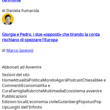
cerimonia
di
Daniela Fumarola
Giorgia e Pedro, i due «opposti» che tirando la corda
rischiano di spezzare l'Europa
di
Marco Iasevoli
Abbonati ad Avvenire
Sezioni del sito
Home
Attualità
Politica
Mondo
Agorà
Podcast
Chiesa
Idee e
Commenti
Economia
Vita e
Cura
Famiglia
Rubriche
Multimedia
Ecosistema avvenire
Pubblicazioni
Edizioni locali
L'economia civile
Gutenberg
Popotus
Pop
Up
Luoghi dell'Infinito