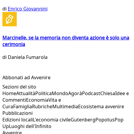
di
Enrico Giovannini
Marcinelle, se la memoria non diventa azione è solo una
cerimonia
di
Daniela Fumarola
Abbonati ad Avvenire
Sezioni del sito
Home
Attualità
Politica
Mondo
Agorà
Podcast
Chiesa
Idee e
Commenti
Economia
Vita e
Cura
Famiglia
Rubriche
Multimedia
Ecosistema avvenire
Pubblicazioni
Edizioni locali
L'economia civile
Gutenberg
Popotus
Pop
Up
Luoghi dell'Infinito
Avvenire