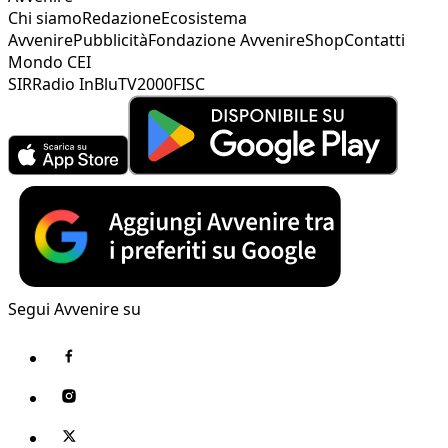
Chi siamo
Redazione
Ecosistema
Avvenire
Pubblicità
Fondazione Avvenire
Shop
Contatti
Mondo CEI
SIR
Radio InBlu
TV2000
FISC
Segui Avvenire su