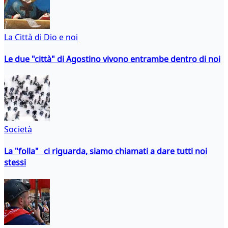
La Città di Dio e noi
Le due "città" di Agostino vivono entrambe dentro di noi
Società
La "folla" ci riguarda, siamo chiamati a dare tutti noi
stessi