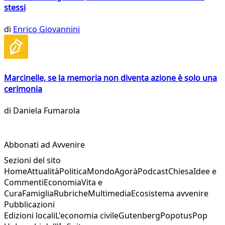
stessi
di
Enrico Giovannini
Marcinelle, se la memoria non diventa azione è solo una
cerimonia
di
Daniela Fumarola
Abbonati ad Avvenire
Sezioni del sito
Home
Attualità
Politica
Mondo
Agorà
Podcast
Chiesa
Idee e
Commenti
Economia
Vita e
Cura
Famiglia
Rubriche
Multimedia
Ecosistema avvenire
Pubblicazioni
Edizioni locali
L'economia civile
Gutenberg
Popotus
Pop