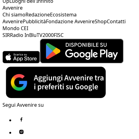
Up
Luoghi dell'Infinito
Avvenire
Chi siamo
Redazione
Ecosistema
Avvenire
Pubblicità
Fondazione Avvenire
Shop
Contatti
Mondo CEI
SIR
Radio InBlu
TV2000
FISC
Segui Avvenire su