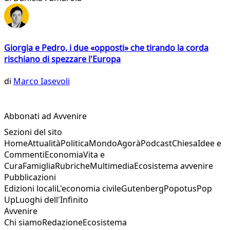
Giorgia e Pedro, i due «opposti» che tirando la corda
rischiano di spezzare l'Europa
di
Marco Iasevoli
Abbonati ad Avvenire
Sezioni del sito
Home
Attualità
Politica
Mondo
Agorà
Podcast
Chiesa
Idee e
Commenti
Economia
Vita e
Cura
Famiglia
Rubriche
Multimedia
Ecosistema avvenire
Pubblicazioni
Edizioni locali
L'economia civile
Gutenberg
Popotus
Pop
Up
Luoghi dell'Infinito
Avvenire
Chi siamo
Redazione
Ecosistema